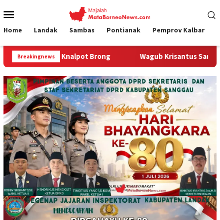
Loncat
Menu
ke
Mobile
konten
Home
Landak
Sambas
Pontianak
Pemprov Kalbar
Knalpot Brong
Wagub Krisantus Sambut Kembali Berjalann
Breakingnews