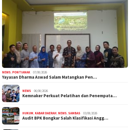
NEWS
,
PONTIANAK
07/08/2026
Yayasan Dharma Aswad Salam Matangkan Pen…
NEWS
06/08/2026
Kemnaker Perkuat Pelatihan dan Penempata…
HUKUM
,
KABAR DAERAH
,
NEWS
,
SAMBAS
03/08/2026
Audit BPK Bongkar Salah Klasifikasi Angg…