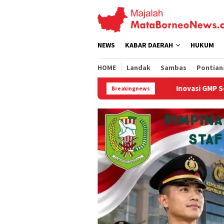
Loncat
ke
konten
NEWS
KABAR DAERAH
HUKUM
HOME
Landak
Sambas
Pontian
Inovasi GMP Solar Dome Dryer ITB-UNTAN
Breakingnews