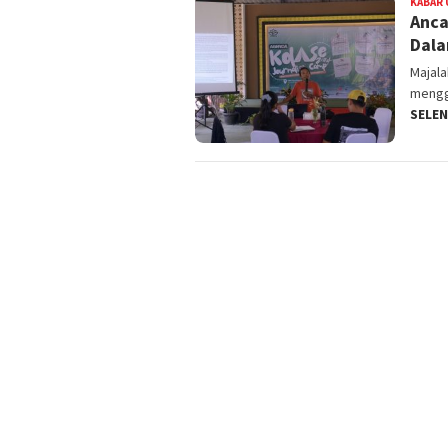
KABAR
Anca
Dala
Majal
mengga
SELE