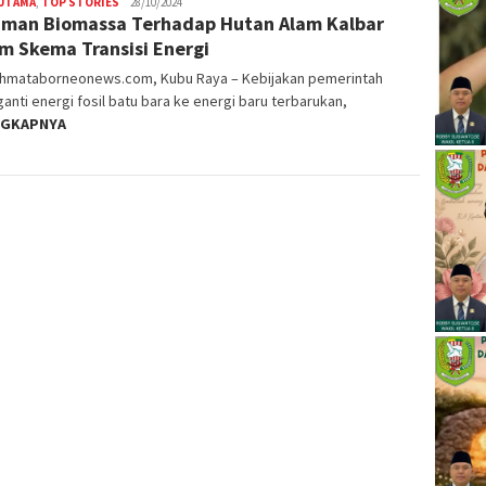
 UTAMA
,
TOP STORIES
28/10/2024
man Biomassa Terhadap Hutan Alam Kalbar
m Skema Transisi Energi
ahmataborneonews.com, Kubu Raya – Kebijakan pemerintah
nti energi fosil batu bara ke energi baru terbarukan,
NGKAPNYA