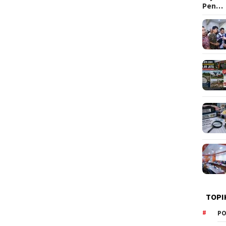
Pen…
TOPI
PO