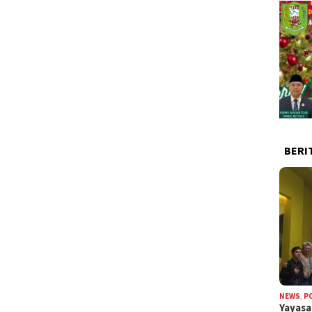
BERI
NEWS
,
P
Yayas