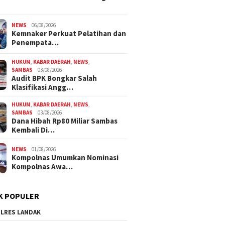
NEWS
06/08/2026
Kemnaker Perkuat Pelatihan dan
Penempata…
HUKUM
,
KABAR DAERAH
,
NEWS
,
SAMBAS
03/08/2026
Audit BPK Bongkar Salah
Klasifikasi Angg…
HUKUM
,
KABAR DAERAH
,
NEWS
,
SAMBAS
03/08/2026
Dana Hibah Rp80 Miliar Sambas
Kembali Di…
NEWS
01/08/2026
Kompolnas Umumkan Nominasi
Kompolnas Awa…
K POPULER
LRES LANDAK