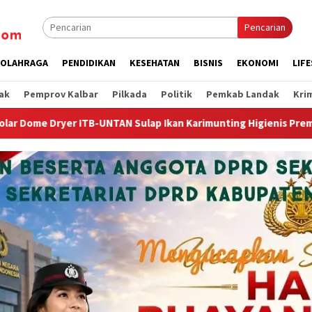
Pencarian
OLAHRAGA
PENDIDIKAN
KESEHATAN
BISNIS
EKONOMI
LIF
ak
Pemprov Kalbar
Pilkada
Politik
Pemkab Landak
Kri
 Sulap Ikan Karimunting Higienis Premium
Wagub Krisant