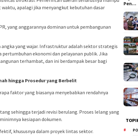
nsivitas birokrasi. Pemerintah daerah seharusnya mampu
Pen…
 waktu, apalagi jika menyangkut kebutuhan dasar
PUPR, yang anggarannya dominan untuk pembangunan
angka yang wajar. Infrastruktur adalah sektor strategis
 pertumbuhan ekonomi dan pelayanan publik. Jika
angunan terhambat, dan ini berdampak besar bagi
ah hingga Prosedur yang Berbelit
erapa faktor yang biasanya menyebabkan rendahnya
ang sehingga terjadi revisi berulang. Proses lelang yang
u minimnya kesiapan dokumen.
TOPI
PO
fektif, khususnya dalam proyek lintas sektor.