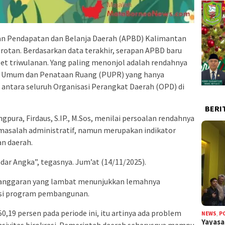
an Pendapatan dan Belanja Daerah (APBD) Kalimantan
rotan. Berdasarkan data terakhir, serapan APBD baru
rget triwulanan. Yang paling menonjol adalah rendahnya
an Umum dan Penataan Ruang (PUPR) yang hanya
 antara seluruh Organisasi Perangkat Daerah (OPD) di
BERI
gpura, Firdaus, S.IP., M.Sos, menilai persoalan rendahnya
 masalah administratif, namun merupakan indikator
an daerah.
dar Angka”, tegasnya. Jum’at (14/11/2025).
 anggaran yang lambat menunjukkan lemahnya
usi program pembangunan.
0,19 persen pada periode ini, itu artinya ada problem
NEWS
,
P
Yayas