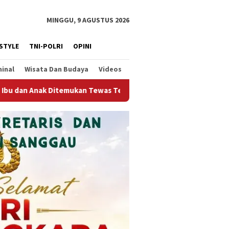
MINGGU, 9 AGUSTUS 2026
ESTYLE
TNI-POLRI
OPINI
minal
Wisata Dan Budaya
Videos
t di Kuala Behe Landak, Polisi Selidiki Kasusnya
Bravo 