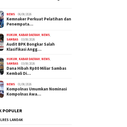
NEWS
06/08/2026
Kemnaker Perkuat Pelatihan dan
Penempata…
HUKUM
,
KABAR DAERAH
,
NEWS
,
SAMBAS
03/08/2026
Audit BPK Bongkar Salah
Klasifikasi Angg…
HUKUM
,
KABAR DAERAH
,
NEWS
,
SAMBAS
03/08/2026
Dana Hibah Rp80 Miliar Sambas
Kembali Di…
NEWS
01/08/2026
Kompolnas Umumkan Nominasi
Kompolnas Awa…
K POPULER
LRES LANDAK