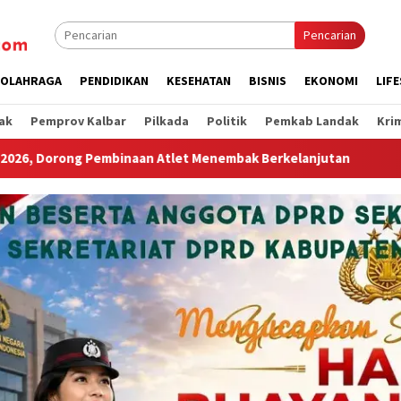
Pencarian
OLAHRAGA
PENDIDIKAN
KESEHATAN
BISNIS
EKONOMI
LIF
ak
Pemprov Kalbar
Pilkada
Politik
Pemkab Landak
Kri
embak Berkelanjutan
Ibu dan Anak Ditemukan Tewas Terika