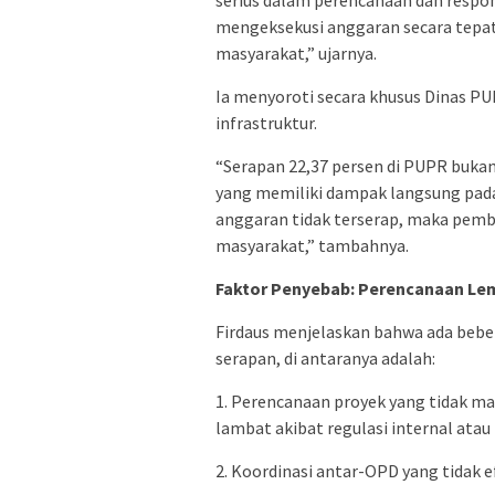
serius dalam perencanaan dan respo
mengeksekusi anggaran secara tepat
masyarakat,” ujarnya.
Ia menyoroti secara khusus Dinas 
infrastruktur.
“Serapan 22,37 persen di PUPR bukan 
yang memiliki dampak langsung pada
anggaran tidak terserap, maka pemb
masyarakat,” tambahnya.
Faktor Penyebab: Perencanaan Lem
Firdaus menjelaskan bahwa ada beb
serapan, di antaranya adalah:
1. Perencanaan proyek yang tidak mat
lambat akibat regulasi internal ata
2. Koordinasi antar-OPD yang tidak e