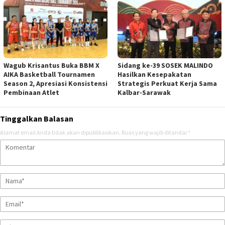
Wagub Krisantus Buka BBM X
Sidang ke-39 SOSEK MALINDO
AIKA Basketball Tournamen
Hasilkan Kesepakatan
Season 2, Apresiasi Konsistensi
Strategis Perkuat Kerja Sama
Pembinaan Atlet
Kalbar-Sarawak
Tinggalkan Balasan
Alamat email Anda tidak akan dipublikasikan.
Ruas yang wajib ditandai
*