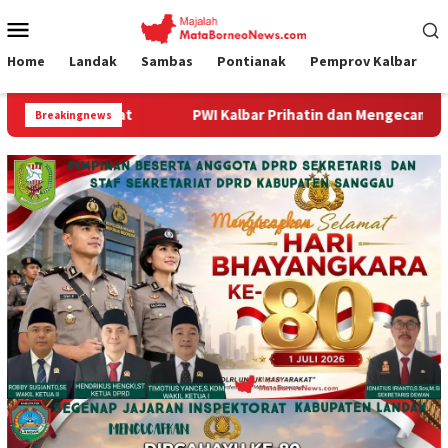
Loncat
Menu
ke
Mobile
konten
Home
Landak
Sambas
Pontianak
Pemprov Kalbar
WI Kalbar Prihatin dan Mengecam Dugaan Intimidasi terhadap W
Breakingnews