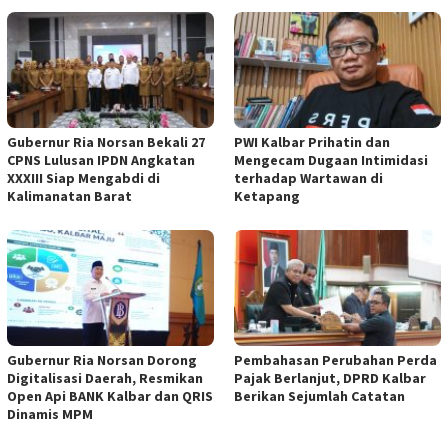
Gubernur Ria Norsan Bekali 27
PWI Kalbar Prihatin dan
CPNS Lulusan IPDN Angkatan
Mengecam Dugaan Intimidasi
XXXIII Siap Mengabdi di
terhadap Wartawan di
Kalimanatan Barat
Ketapang
Gubernur Ria Norsan Dorong
Pembahasan Perubahan Perda
Digitalisasi Daerah, Resmikan
Pajak Berlanjut, DPRD Kalbar
Open Api BANK Kalbar dan QRIS
Berikan Sejumlah Catatan
Dinamis MPM