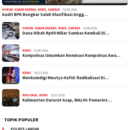
HUKUM
,
KABAR DAERAH
,
NEWS
,
SAMBAS
03/08/2026
Audit BPK Bongkar Salah Klasifikasi Angg…
HUKUM
,
KABAR DAERAH
,
NEWS
,
SAMBAS
03/08/2026
Dana Hibah Rp80 Miliar Sambas Kembali Di…
NEWS
01/08/2026
Kompolnas Umumkan Nominasi Kompolnas Awa…
NEWS
30/07/2026
Menkomdigi Meutya Hafid: Radikalisasi Di…
NASIONAL
,
NEWS
29/07/2026
Kalimantan Darurat Asap, WALHI: Pemerint…
TOPIK POPULER
POLRES LANDAK