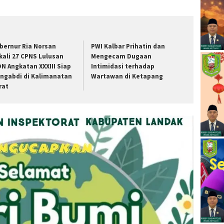
bernur Ria Norsan
PWI Kalbar Prihatin dan
kali 27 CPNS Lulusan
Mengecam Dugaan
DN Angkatan XXXIII Siap
Intimidasi terhadap
ngabdi di Kalimanatan
Wartawan di Ketapang
rat