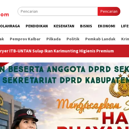
Pencarian
OLAHRAGA
PENDIDIKAN
KESEHATAN
BISNIS
EKONOMI
LIF
ak
Pemprov Kalbar
Pilkada
Politik
Pemkab Landak
Kri
 Higienis Premium
Wagub Krisantus Kedatangan Kepala St