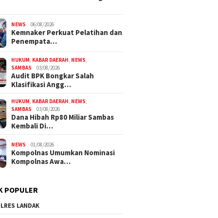
NEWS
06/08/2026
Kemnaker Perkuat Pelatihan dan
Penempata…
HUKUM
,
KABAR DAERAH
,
NEWS
,
SAMBAS
03/08/2026
Audit BPK Bongkar Salah
Klasifikasi Angg…
HUKUM
,
KABAR DAERAH
,
NEWS
,
SAMBAS
03/08/2026
Dana Hibah Rp80 Miliar Sambas
Kembali Di…
NEWS
01/08/2026
Kompolnas Umumkan Nominasi
Kompolnas Awa…
K POPULER
LRES LANDAK