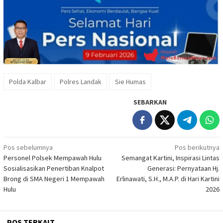
Polda Kalbar
Polres Landak
Sie Humas
SEBARKAN
Navigasi
Pos sebelumnya
Pos berikutnya
Personel Polsek Mempawah Hulu
Semangat Kartini, Inspirasi Lintas
pos
Sosialisasikan Penertiban Knalpot
Generasi: Pernyataan Hj.
Brong di SMA Negeri 1 Mempawah
Erlinawati, S.H., M.A.P. di Hari Kartini
Hulu
2026
POS TERKAIT