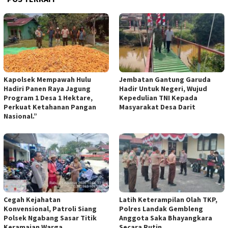
Kapolsek Mempawah Hulu
Jembatan Gantung Garuda
Hadiri Panen Raya Jagung
Hadir Untuk Negeri, Wujud
Program 1 Desa 1 Hektare,
Kepedulian TNI Kepada
Perkuat Ketahanan Pangan
Masyarakat Desa Darit
Nasional.”
Cegah Kejahatan
Latih Keterampilan Olah TKP,
Konvensional, Patroli Siang
Polres Landak Gembleng
Polsek Ngabang Sasar Titik
Anggota Saka Bhayangkara
Keramaian Warga
Secara Rutin