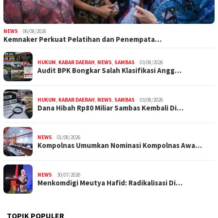
NEWS
06/08/2026
Kemnaker Perkuat Pelatihan dan Penempata…
HUKUM
,
KABAR DAERAH
,
NEWS
,
SAMBAS
03/08/2026
Audit BPK Bongkar Salah Klasifikasi Angg…
HUKUM
,
KABAR DAERAH
,
NEWS
,
SAMBAS
03/08/2026
Dana Hibah Rp80 Miliar Sambas Kembali Di…
NEWS
01/08/2026
Kompolnas Umumkan Nominasi Kompolnas Awa…
NEWS
30/07/2026
Menkomdigi Meutya Hafid: Radikalisasi Di…
TOPIK POPULER