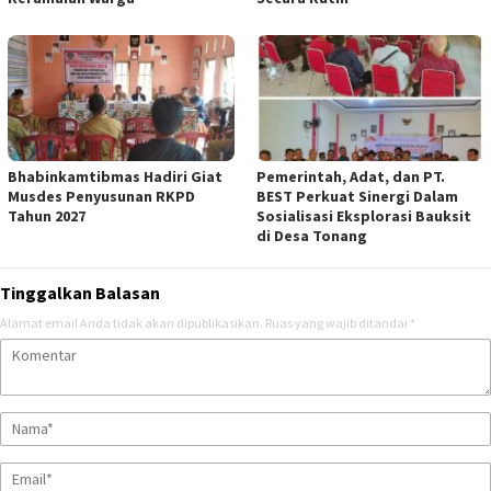
Bhabinkamtibmas Hadiri Giat
Pemerintah, Adat, dan PT.
Musdes Penyusunan RKPD
BEST Perkuat Sinergi Dalam
Tahun 2027
Sosialisasi Eksplorasi Bauksit
di Desa Tonang
Tinggalkan Balasan
Alamat email Anda tidak akan dipublikasikan.
Ruas yang wajib ditandai
*