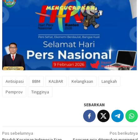
Antisipasi
BBM
KALBAR
Kelangkaan
Langkah
Pemprov
Tingginya
SEBARKAN
Navigasi
Pos sebelumnya
Pos berikutnya
Produk Kerajinan Indonesia Siap
Seorang pria ditemukan meninggal