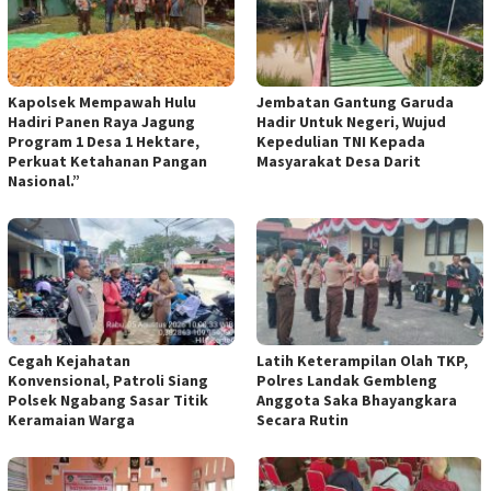
Kapolsek Mempawah Hulu
Jembatan Gantung Garuda
Hadiri Panen Raya Jagung
Hadir Untuk Negeri, Wujud
Program 1 Desa 1 Hektare,
Kepedulian TNI Kepada
Perkuat Ketahanan Pangan
Masyarakat Desa Darit
Nasional.”
Cegah Kejahatan
Latih Keterampilan Olah TKP,
Konvensional, Patroli Siang
Polres Landak Gembleng
Polsek Ngabang Sasar Titik
Anggota Saka Bhayangkara
Keramaian Warga
Secara Rutin