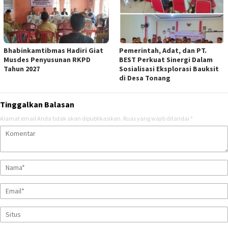
Bhabinkamtibmas Hadiri Giat
Pemerintah, Adat, dan PT.
Musdes Penyusunan RKPD
BEST Perkuat Sinergi Dalam
Tahun 2027
Sosialisasi Eksplorasi Bauksit
di Desa Tonang
Tinggalkan Balasan
Alamat email Anda tidak akan dipublikasikan.
Ruas yang wajib ditandai
*