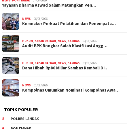
NEWS
,
PONTIANAK
07/08/2026
Yayasan Dharma Aswad Salam Matangkan Pen…
NEWS
06/08/2026
Kemnaker Perkuat Pelatihan dan Penempata…
HUKUM
,
KABAR DAERAH
,
NEWS
,
SAMBAS
03/08/2026
Audit BPK Bongkar Salah Klasifikasi Angg…
HUKUM
,
KABAR DAERAH
,
NEWS
,
SAMBAS
03/08/2026
Dana Hibah Rp80 Miliar Sambas Kembali Di…
NEWS
01/08/2026
Kompolnas Umumkan Nominasi Kompolnas Awa…
TOPIK POPULER
POLRES LANDAK
PONTIANAK