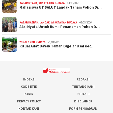
KABAR UTAMA
,
WISATA DAN BUDAYA
03/05/2026
Mahasiswa UT SALUT Landak Tanam Pohon Di…
KABAR DAERAH
,
LANDAK
,
WISATA DAN BUDAYA
02/05/2026
Aksi Nyata Untuk Bumi: Penanaman Pohon D…
WISATA DAN BUDAYA
24/04/2026
Ritual Adat Dayak Taman Digelar Usai Kec…
INDEKS
REDAKSI
KODE ETIK
TENTANG KAMI
KARIR
REDAKSI
PRIVACY POLICY
DISCLAIMER
KONTAK KAMI
FORM PENGADUAN