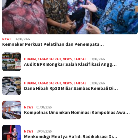
NEWS
06/08/2026
Kemnaker Perkuat Pelatihan dan Penempata…
HUKUM
,
KABAR DAERAH
,
NEWS
,
SAMBAS
03/08/2026
Audit BPK Bongkar Salah Klasifikasi Angg…
HUKUM
,
KABAR DAERAH
,
NEWS
,
SAMBAS
03/08/2026
Dana Hibah Rp80 Miliar Sambas Kembali Di…
NEWS
01/08/2026
Kompolnas Umumkan Nominasi Kompolnas Awa…
NEWS
30/07/2026
Menkomdigi Meutya Hafid: Radikalisasi Di…