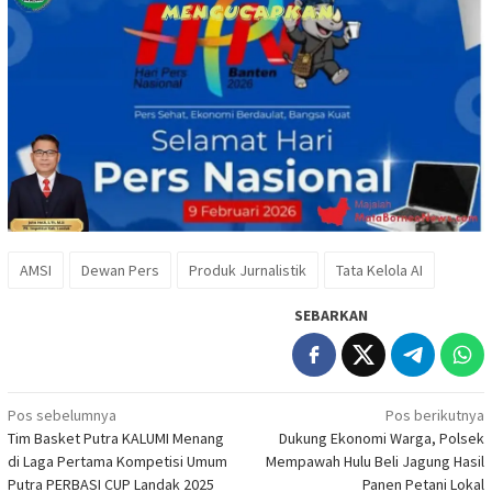
AMSI
Dewan Pers
Produk Jurnalistik
Tata Kelola AI
SEBARKAN
Navigasi
Pos sebelumnya
Pos berikutnya
Tim Basket Putra KALUMI Menang
Dukung Ekonomi Warga, Polsek
pos
di Laga Pertama Kompetisi Umum
Mempawah Hulu Beli Jagung Hasil
Putra PERBASI CUP Landak 2025
Panen Petani Lokal