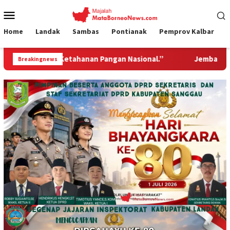
Loncat
Menu
ke
Mobile
konten
Home
Landak
Sambas
Pontianak
Pemprov Kalbar
 Nasional.”
Jembatan Gantung Garuda Hadir Untuk Neger
Breakingnews