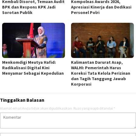
Kembali Disorot, Temuan Audit
Kompolnas Awards 2026,
BPK dan Respons KPK Jadi
Apresiasi Kinerja dan Dedikasi
Sorotan Publik
Personel Polri
Menkomdigi Meutya Hafid:
Kalimantan Darurat Asap,
Radikalisasi Digital Kini
WALHI: Pemerintah Harus
Menyamar Sebagai Kepedulian
Koreksi Tata Kelola Perizinan
dan Tagih Tanggung Jawab
Korporasi
Tinggalkan Balasan
Alamat email Anda tidak akan dipublikasikan.
Ruas yang wajib ditandai
*