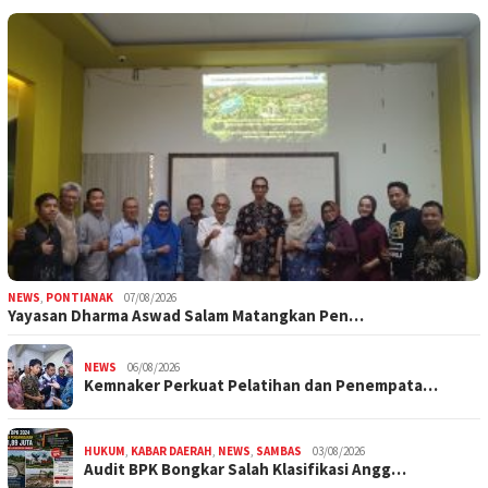
NEWS
,
PONTIANAK
07/08/2026
Yayasan Dharma Aswad Salam Matangkan Pen…
NEWS
06/08/2026
Kemnaker Perkuat Pelatihan dan Penempata…
HUKUM
,
KABAR DAERAH
,
NEWS
,
SAMBAS
03/08/2026
Audit BPK Bongkar Salah Klasifikasi Angg…