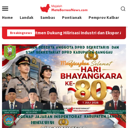
Loncat
Menu
ke
Mobile
konten
Home
Landak
Sambas
Pontianak
Pemprov Kalbar
Hilirisasi Industri dan Ekspor Alumina
Kodim 1210/Land
Breakingnews