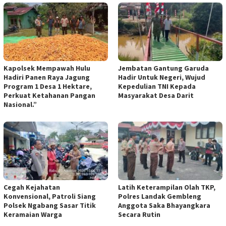
Kapolsek Mempawah Hulu
Jembatan Gantung Garuda
Hadiri Panen Raya Jagung
Hadir Untuk Negeri, Wujud
Program 1 Desa 1 Hektare,
Kepedulian TNI Kepada
Perkuat Ketahanan Pangan
Masyarakat Desa Darit
Nasional.”
Cegah Kejahatan
Latih Keterampilan Olah TKP,
Konvensional, Patroli Siang
Polres Landak Gembleng
Polsek Ngabang Sasar Titik
Anggota Saka Bhayangkara
Keramaian Warga
Secara Rutin