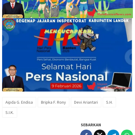
Aipda G. Endisa
Bripka F. Rony
Devi Ariantari
S.H.
S.I.K.
SEBARKAN