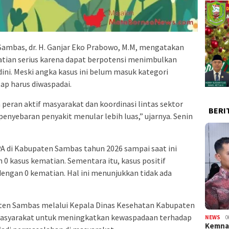
ambas, dr. H. Ganjar Eko Prabowo, M.M, mengatakan
hatian serius karena dapat berpotensi menimbulkan
 dini. Meski angka kasus ini belum masuk kategori
ap harus diwaspadai.
 peran aktif masyarakat dan koordinasi lintas sektor
BERI
nyebaran penyakit menular lebih luas,” ujarnya. Senin
A di Kabupaten Sambas tahun 2026 sampai saat ini
 0 kasus kematian. Sementara itu, kasus positif
dengan 0 kematian. Hal ini menunjukkan tidak ada
ten Sambas melalui Kepala Dinas Kesehatan Kabupaten
asyarakat untuk meningkatkan kewaspadaan terhadap
NEWS
0
Kemnak