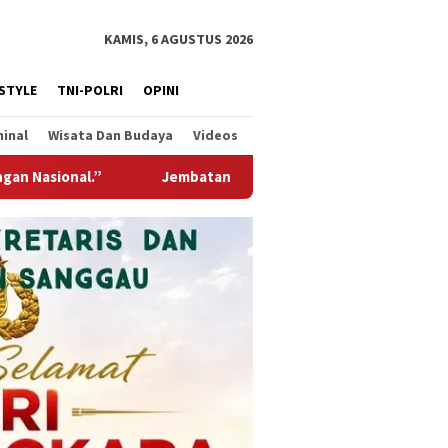
KAMIS, 6 AGUSTUS 2026
ESTYLE
TNI-POLRI
OPINI
minal
Wisata Dan Budaya
Videos
aruda Hadir Untuk Negeri, Wujud Kepedulian TNI Kepada Masyara