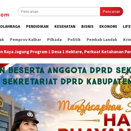
Pencarian
OLAHRAGA
PENDIDIKAN
KESEHATAN
BISNIS
EKONOMI
LIF
ak
Pemprov Kalbar
Pilkada
Politik
Pemkab Landak
Kri
erkuat Ketahanan Pangan Nasional.”
Jembatan Gantung G