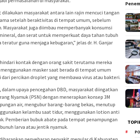
rjadi permasalahan di masyarakat.
Pene
dilakukan masyarakat antara lain rajin mencuci tangan
tama setelah beraktivitas di tempat umum, sebelum
in. Masyarakat juga diimbau memperbanyak konsumsi
 mineral, dan serat untuk memperkuat daya tahan tubuh
a teratur guna menjaga kebugaran,” jelas dr. H. Ganjar
ghindari kontak dengan orang sakit terutama mereka
ta menggunakan masker saat berada di tempat umum
 dari percikan droplet yang membawa virus atau bakteri.
 dalam upaya pencegahan DBD, masyarakat diingatkan
rang Nyamuk (PSN) dengan menerapkan konsep 3M
pungan air, mengubur barang-barang bekas, menutup
ggunakan kelambu saat tidur, menggunakan lotion anti
k. Pemberian bubuk abate pada tempat penampungan
TOPI
bunuh larva atau jentik nyamuk.
PO
diharapkan penyebaran penyakit menular di Kabupaten