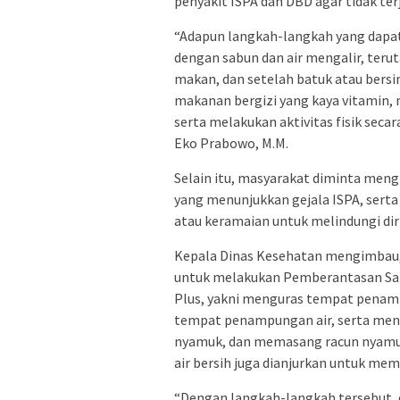
penyakit ISPA dan DBD agar tidak te
“Adapun langkah-langkah yang dapat 
dengan sabun dan air mengalir, teru
makan, dan setelah batuk atau bers
makanan bergizi yang kaya vitamin,
serta melakukan aktivitas fisik secar
Eko Prabowo, M.M.
Selain itu, masyarakat diminta men
yang menunjukkan gejala ISPA, ser
atau keramaian untuk melindungi diri
Kepala Dinas Kesehatan mengimbau,
untuk melakukan Pemberantasan Sa
Plus, yakni menguras tempat penam
tempat penampungan air, serta men
nyamuk, dan memasang racun nyamu
air bersih juga dianjurkan untuk mem
“Dengan langkah-langkah tersebut, 