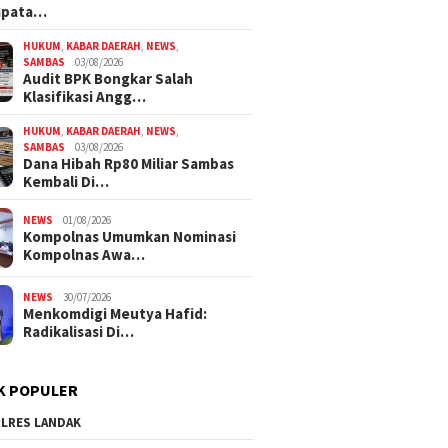
mpata…
HUKUM
,
KABAR DAERAH
,
NEWS
,
SAMBAS
03/08/2026
Audit BPK Bongkar Salah
Klasifikasi Angg…
HUKUM
,
KABAR DAERAH
,
NEWS
,
SAMBAS
03/08/2026
Dana Hibah Rp80 Miliar Sambas
Kembali Di…
NEWS
01/08/2026
Kompolnas Umumkan Nominasi
Kompolnas Awa…
NEWS
30/07/2026
Menkomdigi Meutya Hafid:
Radikalisasi Di…
K POPULER
LRES LANDAK