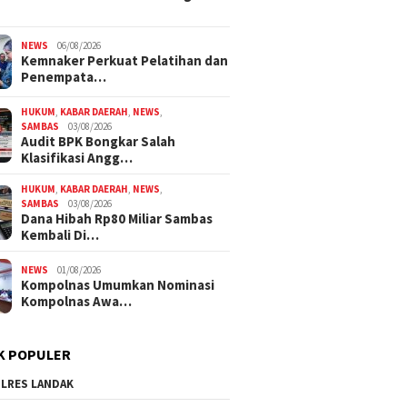
NEWS
06/08/2026
Kemnaker Perkuat Pelatihan dan
Penempata…
HUKUM
,
KABAR DAERAH
,
NEWS
,
SAMBAS
03/08/2026
Audit BPK Bongkar Salah
Klasifikasi Angg…
HUKUM
,
KABAR DAERAH
,
NEWS
,
SAMBAS
03/08/2026
Dana Hibah Rp80 Miliar Sambas
Kembali Di…
NEWS
01/08/2026
Kompolnas Umumkan Nominasi
Kompolnas Awa…
K POPULER
LRES LANDAK