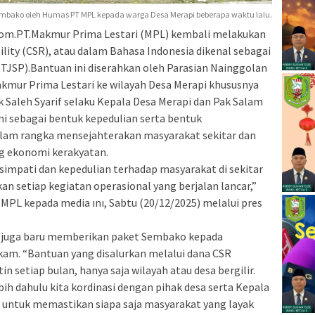
bako oleh Humas PT MPL kepada warga Desa Merapi beberapa waktu lalu.
m.PT.Makmur Prima Lestari (MPL) kembali melakukan
lity (CSR), atau dalam Bahasa Indonesia dikenal sebagai
TJSP).Bantuan ini diserahkan oleh Parasian Nainggolan
akmur Prima Lestari ke wilayah Desa Merapi khususnya
k Saleh Syarif selaku Kepala Desa Merapi dan Pak Salam
ini sebagai bentuk kepedulian serta bentuk
lam rangka mensejahterakan masyarakat sekitar dan
ng ekonomi kerakyatan.
impati dan kepedulian terhadap masyarakat di sekitar
an setiap kegiatan operasional yang berjalan lancar,”
PL kepada media ını, Sabtu (20/12/2025) melalui pres
L juga baru memberikan paket Sembako kepada
kam. “Bantuan yang disalurkan melalui dana CSR
n setiap bulan, hanya saja wilayah atau desa bergilir.
ih dahulu kita kordinasi dengan pihak desa serta Kepala
 untuk memastikan siapa saja masyarakat yang layak