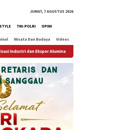
JUMAT, 7 AGUSTUS 2026
ESTYLE
TNI-POLRI
OPINI
minal
Wisata Dan Budaya
Videos
dim 1210/Landak Dukung Pemkab Landak Semarakkan HUT ke-81 