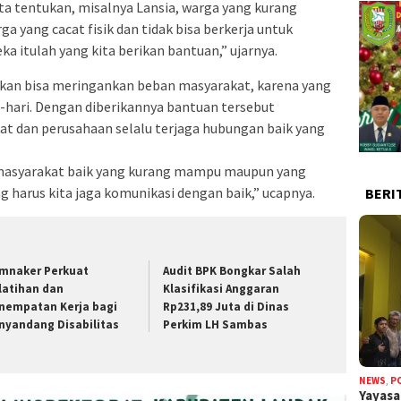
ita tentukan, misalnya Lansia, warga yang kurang
a yang cacat fisik dan tidak bisa berkerja untuk
 itulah yang kita berikan bantuan,” ujarnya.
rikan bisa meringankan beban masyarakat, karena yang
i-hari. Dengan diberikannya bantuan tersebut
at dan perusahaan selalu terjaga hubungan baik yang
 masyarakat baik yang kurang mampu maupun yang
harus kita jaga komunikasi dengan baik,” ucapnya.
BERI
mnaker Perkuat
Audit BPK Bongkar Salah
latihan dan
Klasifikasi Anggaran
nempatan Kerja bagi
Rp231,89 Juta di Dinas
nyandang Disabilitas
Perkim LH Sambas
NEWS
,
P
Yayas