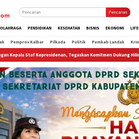
Pencarian
OLAHRAGA
PENDIDIKAN
KESEHATAN
BISNIS
EKONOMI
LIF
ak
Pemprov Kalbar
Pilkada
Politik
Pemkab Landak
Kri
itmen Dukung Hilirisasi Industri dan Ekspor Alumina
Ko