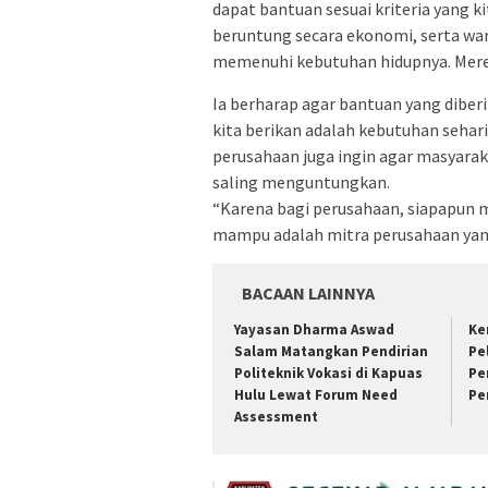
dapat bantuan sesuai kriteria yang k
beruntung secara ekonomi, serta warg
memenuhi kebutuhan hidupnya. Mereka
Ia berharap agar bantuan yang dibe
kita berikan adalah kebutuhan sehar
perusahaan juga ingin agar masyarak
saling menguntungkan.
“Karena bagi perusahaan, siapapun
mampu adalah mitra perusahaan yang 
BACAAN LAINNYA
Yayasan Dharma Aswad
Ke
Salam Matangkan Pendirian
Pe
Politeknik Vokasi di Kapuas
Pe
Hulu Lewat Forum Need
Pe
Assessment