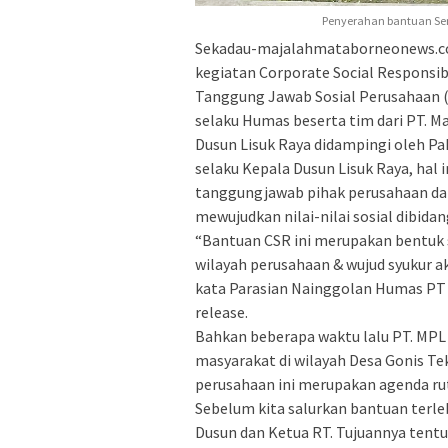
Penyerahan bantuan Sem
Sekadau-majalahmataborneonews.co
kegiatan Corporate Social Responsibi
Tanggung Jawab Sosial Perusahaan (
selaku Humas beserta tim dari PT. M
Dusun Lisuk Raya didampingi oleh Pa
selaku Kepala Dusun Lisuk Raya, hal 
tanggungjawab pihak perusahaan da
mewujudkan nilai-nilai sosial dibida
“Bantuan CSR ini merupakan bentuk s
wilayah perusahaan & wujud syukur ak
kata Parasian Nainggolan Humas PT M
release.
Bahkan beberapa waktu lalu PT. MP
masyarakat di wilayah Desa Gonis Te
perusahaan ini merupakan agenda ruti
Sebelum kita salurkan bantuan terleb
Dusun dan Ketua RT. Tujuannya tentu