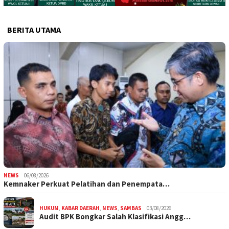
BERITA UTAMA
NEWS
06/08/2026
Kemnaker Perkuat Pelatihan dan Penempata…
HUKUM
,
KABAR DAERAH
,
NEWS
,
SAMBAS
03/08/2026
Audit BPK Bongkar Salah Klasifikasi Angg…