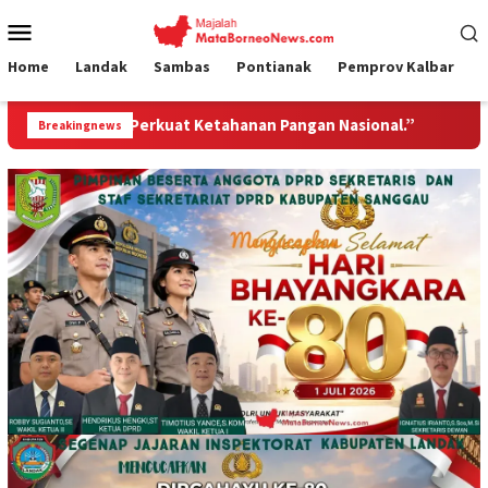
Loncat
Menu
ke
Mobile
konten
Home
Landak
Sambas
Pontianak
Pemprov Kalbar
at Ketahanan Pangan Nasional.”
Jembatan Gantung Garud
Breakingnews