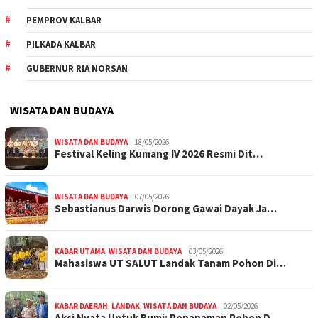
PEMPROV KALBAR
PILKADA KALBAR
GUBERNUR RIA NORSAN
WISATA DAN BUDAYA
WISATA DAN BUDAYA
18/05/2026
Festival Keling Kumang IV 2026 Resmi Dit…
WISATA DAN BUDAYA
07/05/2026
Sebastianus Darwis Dorong Gawai Dayak Ja…
KABAR UTAMA
,
WISATA DAN BUDAYA
03/05/2026
Mahasiswa UT SALUT Landak Tanam Pohon Di…
KABAR DAERAH
,
LANDAK
,
WISATA DAN BUDAYA
02/05/2026
Aksi Nyata Untuk Bumi: Penanaman Pohon D…