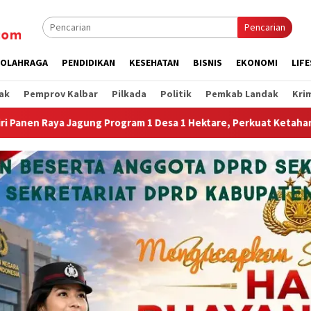
Pencarian
OLAHRAGA
PENDIDIKAN
KESEHATAN
BISNIS
EKONOMI
LIF
ak
Pemprov Kalbar
Pilkada
Politik
Pemkab Landak
Kri
e, Perkuat Ketahanan Pangan Nasional.”
Jembatan Gantu