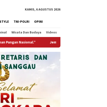
KAMIS, 6 AGUSTUS 2026
ESTYLE
TNI-POLRI
OPINI
minal
Wisata Dan Budaya
Videos
ng Garuda Hadir Untuk Negeri, Wujud Kepedulian TNI Kepada Ma