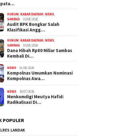
mpata…
HUKUM
,
KABAR DAERAH
,
NEWS
,
SAMBAS
03/08/2026
Audit BPK Bongkar Salah
Klasifikasi Angg…
HUKUM
,
KABAR DAERAH
,
NEWS
,
SAMBAS
03/08/2026
Dana Hibah Rp80 Miliar Sambas
Kembali Di…
NEWS
01/08/2026
Kompolnas Umumkan Nominasi
Kompolnas Awa…
NEWS
30/07/2026
Menkomdigi Meutya Hafid:
Radikalisasi Di…
K POPULER
LRES LANDAK