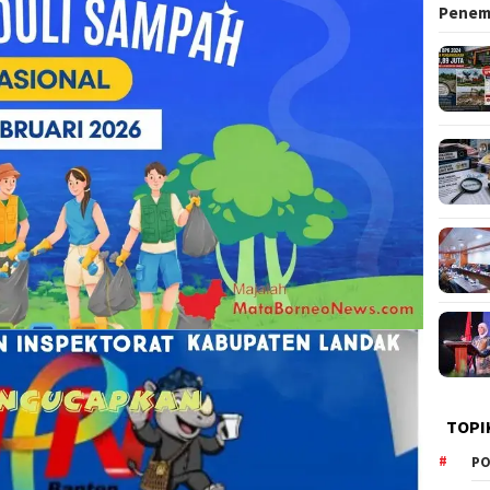
Pene
TOPI
PO