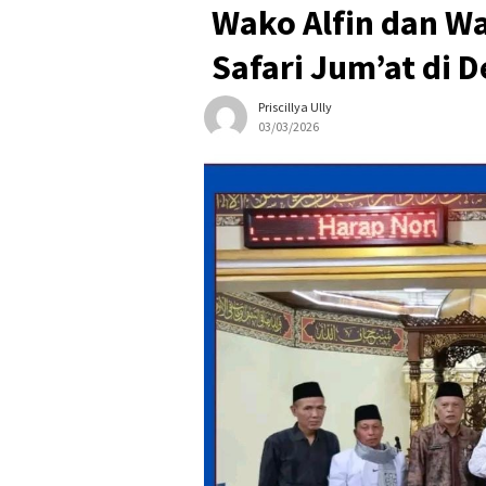
Wako Alfin dan W
Safari Jum’at di 
Priscillya Ully
03/03/2026