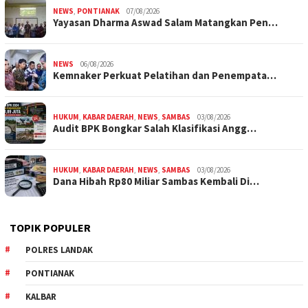
NEWS
,
PONTIANAK
07/08/2026
Yayasan Dharma Aswad Salam Matangkan Pen…
NEWS
06/08/2026
Kemnaker Perkuat Pelatihan dan Penempata…
HUKUM
,
KABAR DAERAH
,
NEWS
,
SAMBAS
03/08/2026
Audit BPK Bongkar Salah Klasifikasi Angg…
HUKUM
,
KABAR DAERAH
,
NEWS
,
SAMBAS
03/08/2026
Dana Hibah Rp80 Miliar Sambas Kembali Di…
TOPIK POPULER
POLRES LANDAK
PONTIANAK
KALBAR