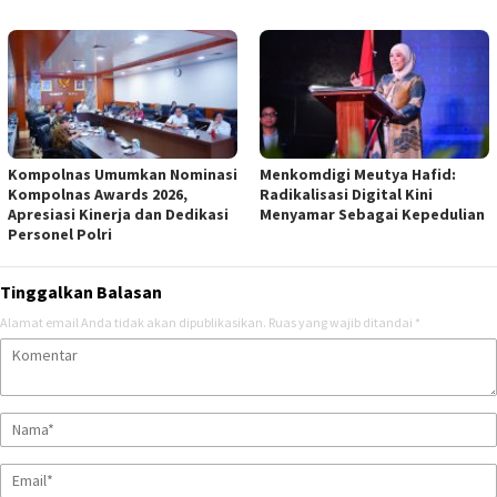
Kompolnas Umumkan Nominasi
Menkomdigi Meutya Hafid:
Kompolnas Awards 2026,
Radikalisasi Digital Kini
Apresiasi Kinerja dan Dedikasi
Menyamar Sebagai Kepedulian
Personel Polri
Tinggalkan Balasan
Alamat email Anda tidak akan dipublikasikan.
Ruas yang wajib ditandai
*