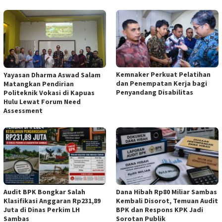
Kemnaker Perkuat Pelatihan
Yayasan Dharma Aswad Salam
dan Penempatan Kerja bagi
Matangkan Pendirian
Penyandang Disabilitas
Politeknik Vokasi di Kapuas
Hulu Lewat Forum Need
Assessment
Audit BPK Bongkar Salah
Dana Hibah Rp80 Miliar Sambas
Klasifikasi Anggaran Rp231,89
Kembali Disorot, Temuan Audit
Juta di Dinas Perkim LH
BPK dan Respons KPK Jadi
Sambas
Sorotan Publik