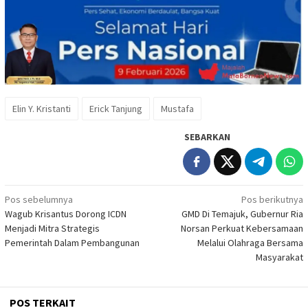
Elin Y. Kristanti
Erick Tanjung
Mustafa
SEBARKAN
Navigasi
Pos sebelumnya
Pos berikutnya
Wagub Krisantus Dorong ICDN
GMD Di Temajuk, Gubernur Ria
pos
Menjadi Mitra Strategis
Norsan Perkuat Kebersamaan
Pemerintah Dalam Pembangunan
Melalui Olahraga Bersama
Masyarakat
POS TERKAIT