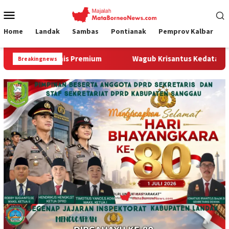
Loncat
Menu
ke
Mobile
konten
Home
Landak
Sambas
Pontianak
Pemprov Kalbar
Wagub Krisantus Kedatangan Kepala Staf Kepresidenan, 
Breakingnews