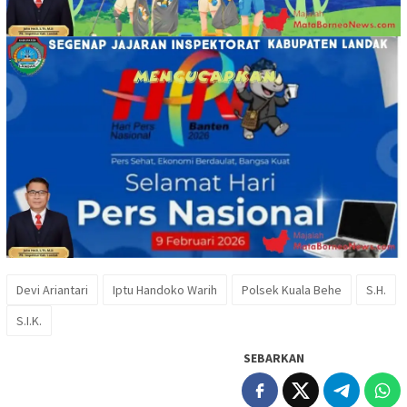
Devi Ariantari
Iptu Handoko Warih
Polsek Kuala Behe
S.H.
S.I.K.
SEBARKAN