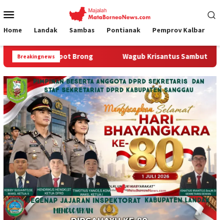
Loncat
Menu
ke
Mobile
konten
Home
Landak
Sambas
Pontianak
Pemprov Kalbar
Wagub Krisantus Sambut Kembali Berjalannya Ekspor Alu
Breakingnews