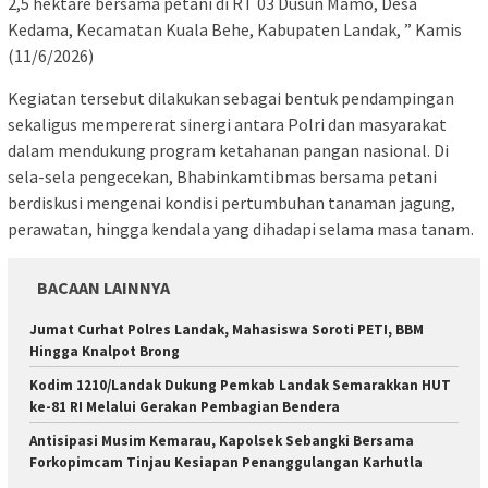
2,5 hektare bersama petani di RT 03 Dusun Mamo, Desa
Kedama, Kecamatan Kuala Behe, Kabupaten Landak, ” Kamis
(11/6/2026)
Kegiatan tersebut dilakukan sebagai bentuk pendampingan
sekaligus mempererat sinergi antara Polri dan masyarakat
dalam mendukung program ketahanan pangan nasional. Di
sela-sela pengecekan, Bhabinkamtibmas bersama petani
berdiskusi mengenai kondisi pertumbuhan tanaman jagung,
perawatan, hingga kendala yang dihadapi selama masa tanam.
BACAAN LAINNYA
Jumat Curhat Polres Landak, Mahasiswa Soroti PETI, BBM
Hingga Knalpot Brong
Kodim 1210/Landak Dukung Pemkab Landak Semarakkan HUT
ke-81 RI Melalui Gerakan Pembagian Bendera
Antisipasi Musim Kemarau, Kapolsek Sebangki Bersama
Forkopimcam Tinjau Kesiapan Penanggulangan Karhutla