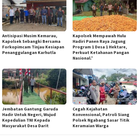
Antisipasi Musim Kemarau,
Kapolsek Mempawah Hulu
Kapolsek Sebangki Bersama
Hadiri Panen Raya Jagung
Forkopimcam Tinjau Kesiapan
Program 1 Desa 1 Hektare,
Penanggulangan Karhutla
Perkuat Ketahanan Pangan
Nasional.”
Jembatan Gantung Garuda
Cegah Kejahatan
Hadir Untuk Negeri, Wujud
Konvensional, Patroli Siang
Kepedulian TNI Kepada
Polsek Ngabang Sasar Titik
Masyarakat Desa Darit
Keramaian Warga