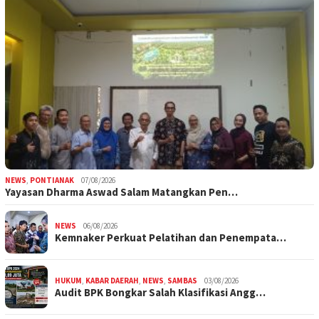
NEWS
,
PONTIANAK
07/08/2026
Yayasan Dharma Aswad Salam Matangkan Pen…
NEWS
06/08/2026
Kemnaker Perkuat Pelatihan dan Penempata…
HUKUM
,
KABAR DAERAH
,
NEWS
,
SAMBAS
03/08/2026
Audit BPK Bongkar Salah Klasifikasi Angg…