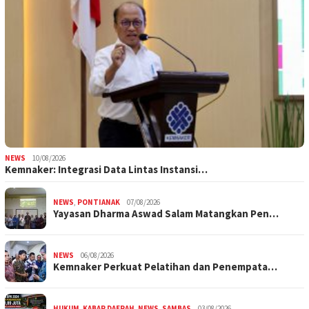
NEWS
10/08/2026
Kemnaker: Integrasi Data Lintas Instansi…
NEWS
,
PONTIANAK
07/08/2026
Yayasan Dharma Aswad Salam Matangkan Pen…
NEWS
06/08/2026
Kemnaker Perkuat Pelatihan dan Penempata…
HUKUM
,
KABAR DAERAH
,
NEWS
,
SAMBAS
03/08/2026