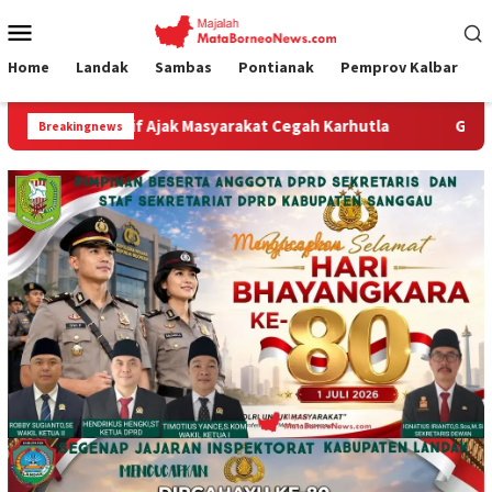
Loncat
Menu
ke
Mobile
konten
Home
Landak
Sambas
Pontianak
Pemprov Kalbar
 Ajak Masyarakat Cegah Karhutla
Gubernur Ria Norsan 
Breakingnews