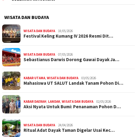
WISATA DAN BUDAYA
WISATA DAN BUDAYA
18/05/2026
Festival Keling Kumang IV 2026 Resmi Dit…
WISATA DAN BUDAYA
07/05/2026
Sebastianus Darwis Dorong Gawai Dayak Ja…
KABAR UTAMA
,
WISATA DAN BUDAYA
03/05/2026
Mahasiswa UT SALUT Landak Tanam Pohon Di…
KABAR DAERAH
,
LANDAK
,
WISATA DAN BUDAYA
02/05/2026
Aksi Nyata Untuk Bumi: Penanaman Pohon D…
WISATA DAN BUDAYA
24/04/2026
Ritual Adat Dayak Taman Digelar Usai Kec…