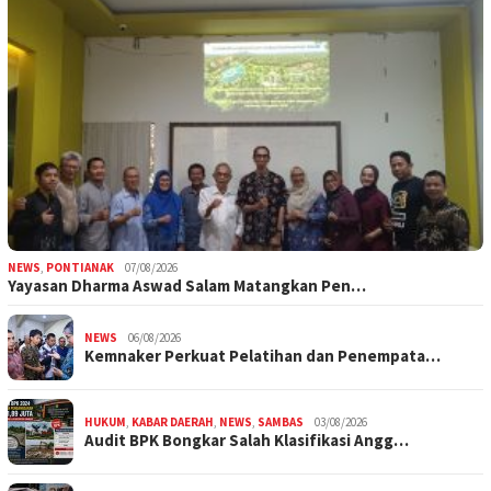
NEWS
,
PONTIANAK
07/08/2026
Yayasan Dharma Aswad Salam Matangkan Pen…
NEWS
06/08/2026
Kemnaker Perkuat Pelatihan dan Penempata…
HUKUM
,
KABAR DAERAH
,
NEWS
,
SAMBAS
03/08/2026
Audit BPK Bongkar Salah Klasifikasi Angg…