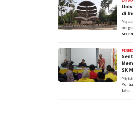
LANDA
Univ
di I
Majal
pergur
SELE
PENDI
Sent
Memb
SK M
Majal
Pontia
tahun