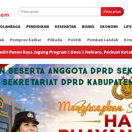
Pencarian
OLAHRAGA
PENDIDIKAN
KESEHATAN
BISNIS
EKONOMI
LIF
ak
Pemprov Kalbar
Pilkada
Politik
Pemkab Landak
Kri
Desa 1 Hektare, Perkuat Ketahanan Pangan Nasional.”
J