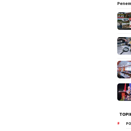
Pene
TOPI
PO