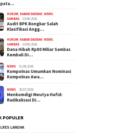
mpata…
HUKUM
,
KABAR DAERAH
,
NEWS
,
SAMBAS
03/08/2026
Audit BPK Bongkar Salah
Klasifikasi Angg…
HUKUM
,
KABAR DAERAH
,
NEWS
,
SAMBAS
03/08/2026
Dana Hibah Rp80 Miliar Sambas
Kembali Di…
NEWS
01/08/2026
Kompolnas Umumkan Nominasi
Kompolnas Awa…
NEWS
30/07/2026
Menkomdigi Meutya Hafid:
Radikalisasi Di…
K POPULER
LRES LANDAK