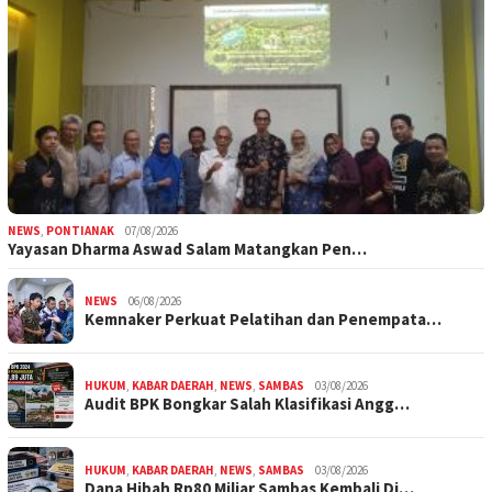
NEWS
,
PONTIANAK
07/08/2026
Yayasan Dharma Aswad Salam Matangkan Pen…
NEWS
06/08/2026
Kemnaker Perkuat Pelatihan dan Penempata…
HUKUM
,
KABAR DAERAH
,
NEWS
,
SAMBAS
03/08/2026
Audit BPK Bongkar Salah Klasifikasi Angg…
HUKUM
,
KABAR DAERAH
,
NEWS
,
SAMBAS
03/08/2026
Dana Hibah Rp80 Miliar Sambas Kembali Di…