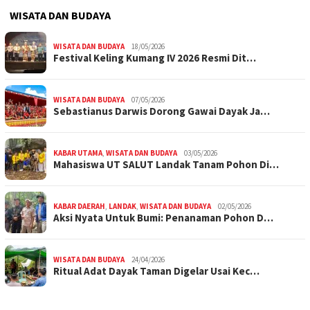
WISATA DAN BUDAYA
WISATA DAN BUDAYA
18/05/2026
Festival Keling Kumang IV 2026 Resmi Dit…
WISATA DAN BUDAYA
07/05/2026
Sebastianus Darwis Dorong Gawai Dayak Ja…
KABAR UTAMA
,
WISATA DAN BUDAYA
03/05/2026
Mahasiswa UT SALUT Landak Tanam Pohon Di…
KABAR DAERAH
,
LANDAK
,
WISATA DAN BUDAYA
02/05/2026
Aksi Nyata Untuk Bumi: Penanaman Pohon D…
WISATA DAN BUDAYA
24/04/2026
Ritual Adat Dayak Taman Digelar Usai Kec…