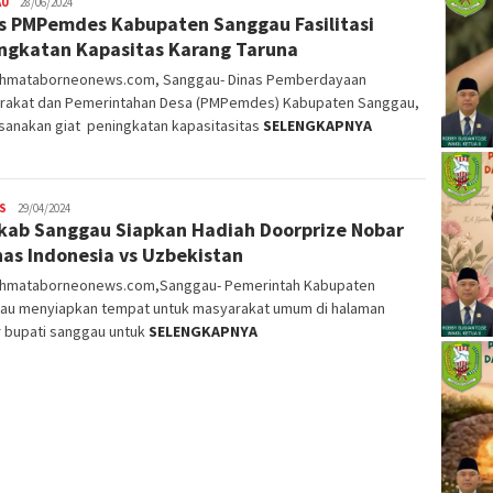
AU
28/06/2024
s PMPemdes Kabupaten Sanggau Fasilitasi
ngkatan Kapasitas Karang Taruna
ahmataborneonews.com, Sanggau- Dinas Pemberdayaan
rakat dan Pemerintahan Desa (PMPemdes) Kabupaten Sanggau,
sanakan giat peningkatan kapasitasitas
SELENGKAPNYA
S
29/04/2024
ab Sanggau Siapkan Hadiah Doorprize Nobar
as Indonesia vs Uzbekistan
ahmataborneonews.com,Sanggau- Pemerintah Kabupaten
au menyiapkan tempat untuk masyarakat umum di halaman
r bupati sanggau untuk
SELENGKAPNYA