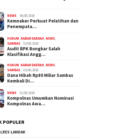
NEWS
06/08/2026
Kemnaker Perkuat Pelatihan dan
Penempata…
HUKUM
,
KABAR DAERAH
,
NEWS
,
SAMBAS
03/08/2026
Audit BPK Bongkar Salah
Klasifikasi Angg…
HUKUM
,
KABAR DAERAH
,
NEWS
,
SAMBAS
03/08/2026
Dana Hibah Rp80 Miliar Sambas
Kembali Di…
NEWS
01/08/2026
Kompolnas Umumkan Nominasi
Kompolnas Awa…
K POPULER
LRES LANDAK