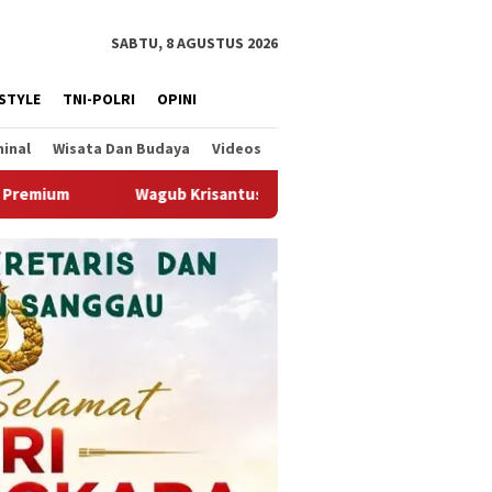
SABTU, 8 AGUSTUS 2026
ESTYLE
TNI-POLRI
OPINI
minal
Wisata Dan Budaya
Videos
us Kedatangan Kepala Staf Kepresidenan, Tegaskan Komitmen Duk