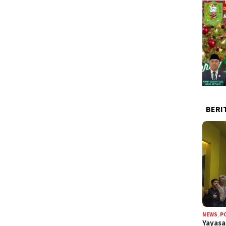
BERI
NEWS
,
P
Yayas