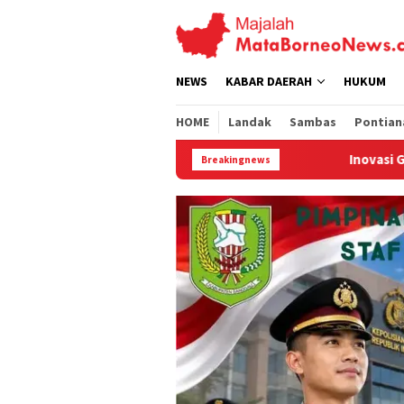
Loncat
ke
konten
NEWS
KABAR DAERAH
HUKUM
HOME
Landak
Sambas
Pontian
Inovasi GMP Solar Dome Dryer ITB-UNTAN
Breakingnews