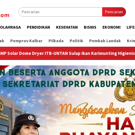
Pencarian
OLAHRAGA
PENDIDIKAN
KESEHATAN
BISNIS
EKONOMI
LIF
ak
Pemprov Kalbar
Pilkada
Politik
Pemkab Landak
Kri
 Sulap Ikan Karimunting Higienis Premium
Wagub Krisant