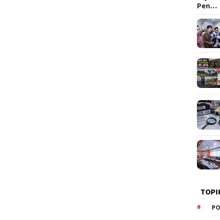
Pen…
TOPI
PO