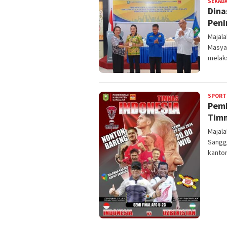
SEKAD
Dina
Peni
Majal
Masya
melak
SPORT
Pemk
Timn
Majal
Sangg
kanto