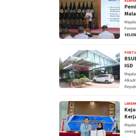
ASAHA
Pemk
Mala
Majal
Pemer
SELE
PONTI
RSUD
IGD
Majal
Alkad
Repub
LANDA
Keja
Kerj
Majal
sinerg