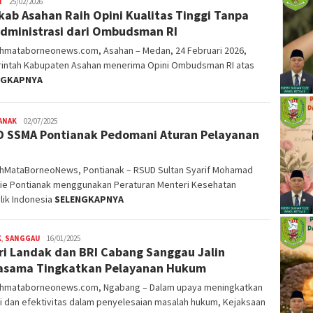
N
Priscillya
25/02/2026
ab Asahan Raih Opini Kualitas Tinggi Tanpa
Ully
dministrasi dari Ombudsman RI
ahmataborneonews.com, Asahan – Medan, 24 Februari 2026,
intah Kabupaten Asahan menerima Opini Ombudsman RI atas
NGKAPNYA
ANAK
02/07/2025
 SSMA Pontianak Pedomani Aturan Pelayanan
ahMataBorneoNews, Pontianak – RSUD Sultan Syarif Mohamad
rie Pontianak menggunakan Peraturan Menteri Kesehatan
lik Indonesia
SELENGKAPNYA
K
,
SANGGAU
16/01/2025
ri Landak dan BRI Cabang Sanggau Jalin
asama Tingkatkan Pelayanan Hukum
ahmataborneonews.com, Ngabang – Dalam upaya meningkatkan
i dan efektivitas dalam penyelesaian masalah hukum, Kejaksaan