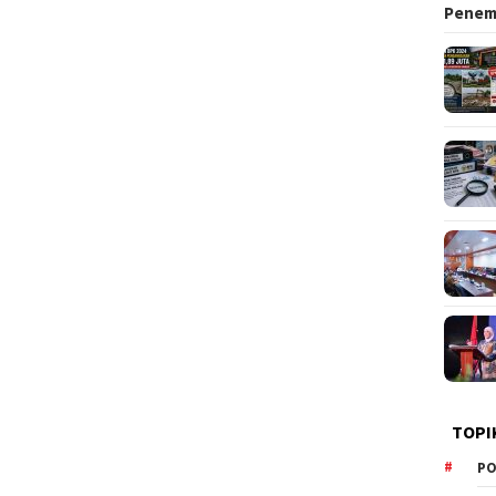
Pene
TOPI
PO