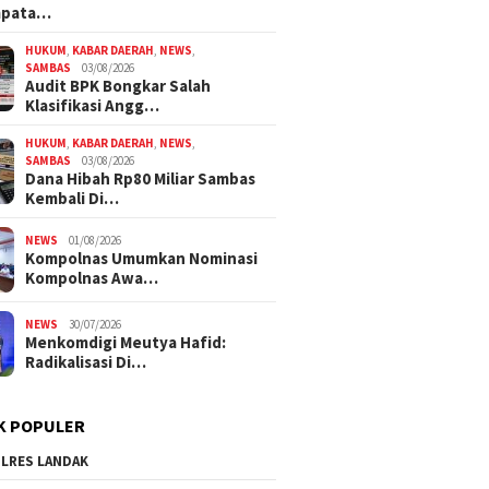
mpata…
HUKUM
,
KABAR DAERAH
,
NEWS
,
SAMBAS
03/08/2026
Audit BPK Bongkar Salah
Klasifikasi Angg…
HUKUM
,
KABAR DAERAH
,
NEWS
,
SAMBAS
03/08/2026
Dana Hibah Rp80 Miliar Sambas
Kembali Di…
NEWS
01/08/2026
Kompolnas Umumkan Nominasi
Kompolnas Awa…
NEWS
30/07/2026
Menkomdigi Meutya Hafid:
Radikalisasi Di…
K POPULER
LRES LANDAK