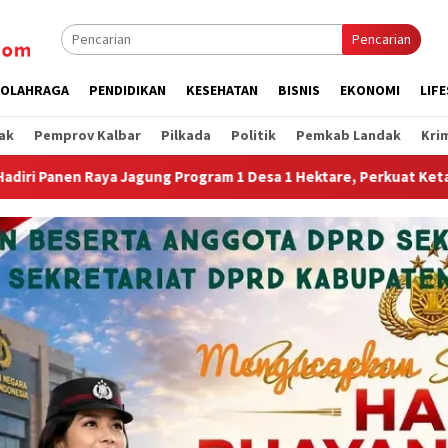
Pencarian
OLAHRAGA
PENDIDIKAN
KESEHATAN
BISNIS
EKONOMI
LIF
ak
Pemprov Kalbar
Pilkada
Politik
Pemkab Landak
Kri
esa 1 Hektare, Perkuat Ketahanan Pangan Nasional.”
Je