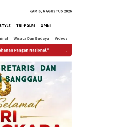
KAMIS, 6 AGUSTUS 2026
ESTYLE
TNI-POLRI
OPINI
minal
Wisata Dan Budaya
Videos
mbatan Gantung Garuda Hadir Untuk Negeri, Wujud Kepedulian T