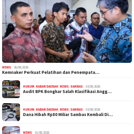
NEWS
06/08/2026
Kemnaker Perkuat Pelatihan dan Penempata…
HUKUM
,
KABAR DAERAH
,
NEWS
,
SAMBAS
03/08/2026
Audit BPK Bongkar Salah Klasifikasi Angg…
HUKUM
,
KABAR DAERAH
,
NEWS
,
SAMBAS
03/08/2026
Dana Hibah Rp80 Miliar Sambas Kembali Di…
NEWS
01/08/2026