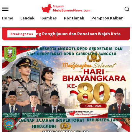
Loncat
Menu
ke
Mobile
konten
Home
Landak
Sambas
Pontianak
Pemprov Kalbar
 Penghijauan dan Penataan Wajah Kota
DPRD Sambas Apres
Breakingnews