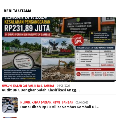
BERITA UTAMA
HUKUM
,
KABAR DAERAH
,
NEWS
,
SAMBAS
03/08/2026
Audit BPK Bongkar Salah Klasifikasi Angg…
HUKUM
,
KABAR DAERAH
,
NEWS
,
SAMBAS
03/08/2026
Dana Hibah Rp80 Miliar Sambas Kembali Di…