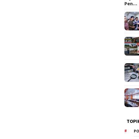
Pen…
TOPI
PO