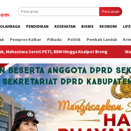
Pencarian
OLAHRAGA
PENDIDIKAN
KESEHATAN
BISNIS
EKONOMI
LIF
ak
Pemprov Kalbar
Pilkada
Politik
Pemkab Landak
Kri
M Hingga Knalpot Brong
Wagub Krisantus Sambut Kembali 