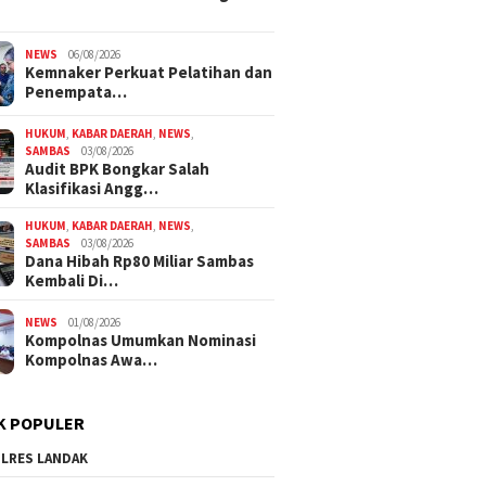
NEWS
06/08/2026
Kemnaker Perkuat Pelatihan dan
Penempata…
HUKUM
,
KABAR DAERAH
,
NEWS
,
SAMBAS
03/08/2026
Audit BPK Bongkar Salah
Klasifikasi Angg…
HUKUM
,
KABAR DAERAH
,
NEWS
,
SAMBAS
03/08/2026
Dana Hibah Rp80 Miliar Sambas
Kembali Di…
NEWS
01/08/2026
Kompolnas Umumkan Nominasi
Kompolnas Awa…
K POPULER
LRES LANDAK