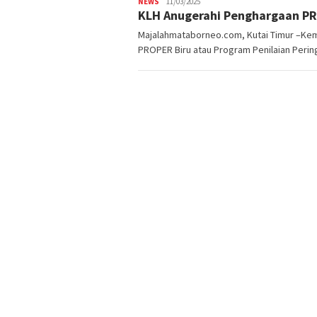
NEWS
11/03/2025
KLH Anugerahi Penghargaan PR
Majalahmataborneo.com, Kutai Timur –Ke
PROPER Biru atau Program Penilaian Peri