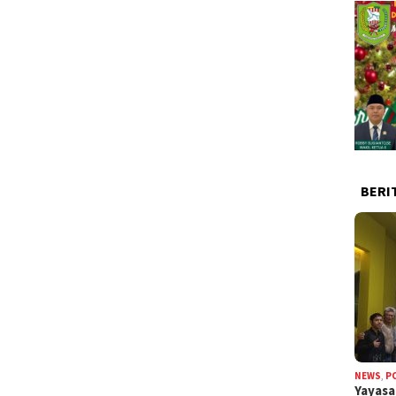
BERI
NEWS
,
P
Yayas