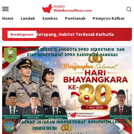
Loncat
Menu
ke
Mobile
konten
Home
Landak
Sambas
Pontianak
Pemprov Kalbar
Ketapang, Habitat Terdesak Karhutla
Jumat Curhat Polre
Breakingnews