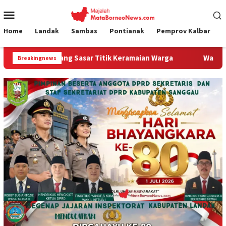
Loncat
Menu
ke
Mobile
konten
Home
Landak
Sambas
Pontianak
Pemprov Kalbar
 Sasar Titik Keramaian Warga
Wagub Krisantus Tegaskan 
Breakingnews