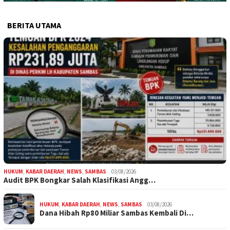
BERITA UTAMA
HUKUM
,
KABAR DAERAH
,
NEWS
,
SAMBAS
03/08/2026
Audit BPK Bongkar Salah Klasifikasi Angg…
HUKUM
,
KABAR DAERAH
,
NEWS
,
SAMBAS
03/08/2026
Dana Hibah Rp80 Miliar Sambas Kembali Di…