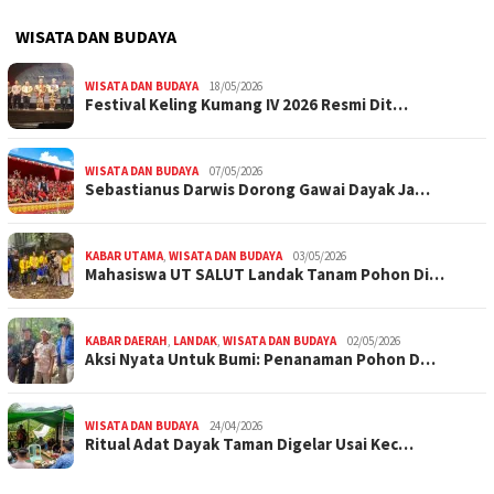
WISATA DAN BUDAYA
WISATA DAN BUDAYA
18/05/2026
Festival Keling Kumang IV 2026 Resmi Dit…
WISATA DAN BUDAYA
07/05/2026
Sebastianus Darwis Dorong Gawai Dayak Ja…
KABAR UTAMA
,
WISATA DAN BUDAYA
03/05/2026
Mahasiswa UT SALUT Landak Tanam Pohon Di…
KABAR DAERAH
,
LANDAK
,
WISATA DAN BUDAYA
02/05/2026
Aksi Nyata Untuk Bumi: Penanaman Pohon D…
WISATA DAN BUDAYA
24/04/2026
Ritual Adat Dayak Taman Digelar Usai Kec…