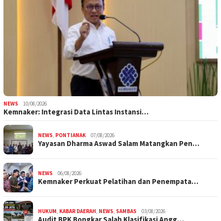
NEWS
10/08/2026
Kemnaker: Integrasi Data Lintas Instansi…
NEWS
,
PONTIANAK
07/08/2026
Yayasan Dharma Aswad Salam Matangkan Pen…
NEWS
06/08/2026
Kemnaker Perkuat Pelatihan dan Penempata…
HUKUM
,
KABAR DAERAH
,
NEWS
,
SAMBAS
03/08/2026
Audit BPK Bongkar Salah Klasifikasi Angg…