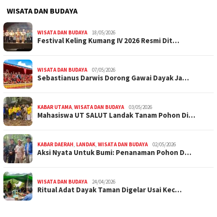
WISATA DAN BUDAYA
WISATA DAN BUDAYA
18/05/2026
Festival Keling Kumang IV 2026 Resmi Dit…
WISATA DAN BUDAYA
07/05/2026
Sebastianus Darwis Dorong Gawai Dayak Ja…
KABAR UTAMA
,
WISATA DAN BUDAYA
03/05/2026
Mahasiswa UT SALUT Landak Tanam Pohon Di…
KABAR DAERAH
,
LANDAK
,
WISATA DAN BUDAYA
02/05/2026
Aksi Nyata Untuk Bumi: Penanaman Pohon D…
WISATA DAN BUDAYA
24/04/2026
Ritual Adat Dayak Taman Digelar Usai Kec…