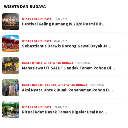
WISATA DAN BUDAYA
WISATA DAN BUDAYA
18/05/2026
Festival Keling Kumang IV 2026 Resmi Dit…
WISATA DAN BUDAYA
07/05/2026
Sebastianus Darwis Dorong Gawai Dayak Ja…
KABAR UTAMA
,
WISATA DAN BUDAYA
03/05/2026
Mahasiswa UT SALUT Landak Tanam Pohon Di…
KABAR DAERAH
,
LANDAK
,
WISATA DAN BUDAYA
02/05/2026
Aksi Nyata Untuk Bumi: Penanaman Pohon D…
WISATA DAN BUDAYA
24/04/2026
Ritual Adat Dayak Taman Digelar Usai Kec…