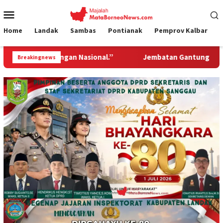
Loncat
Menu
ke
Mobile
konten
Home
Landak
Sambas
Pontianak
Pemprov Kalbar
 Nasional.”
Jembatan Gantung Garuda Hadir Untuk Neger
Breakingnews