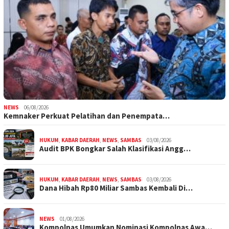
NEWS
06/08/2026
Kemnaker Perkuat Pelatihan dan Penempata…
HUKUM
,
KABAR DAERAH
,
NEWS
,
SAMBAS
03/08/2026
Audit BPK Bongkar Salah Klasifikasi Angg…
HUKUM
,
KABAR DAERAH
,
NEWS
,
SAMBAS
03/08/2026
Dana Hibah Rp80 Miliar Sambas Kembali Di…
NEWS
01/08/2026
Kompolnas Umumkan Nominasi Kompolnas Awa…