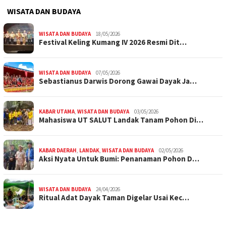
WISATA DAN BUDAYA
WISATA DAN BUDAYA
18/05/2026
Festival Keling Kumang IV 2026 Resmi Dit…
WISATA DAN BUDAYA
07/05/2026
Sebastianus Darwis Dorong Gawai Dayak Ja…
KABAR UTAMA
,
WISATA DAN BUDAYA
03/05/2026
Mahasiswa UT SALUT Landak Tanam Pohon Di…
KABAR DAERAH
,
LANDAK
,
WISATA DAN BUDAYA
02/05/2026
Aksi Nyata Untuk Bumi: Penanaman Pohon D…
WISATA DAN BUDAYA
24/04/2026
Ritual Adat Dayak Taman Digelar Usai Kec…