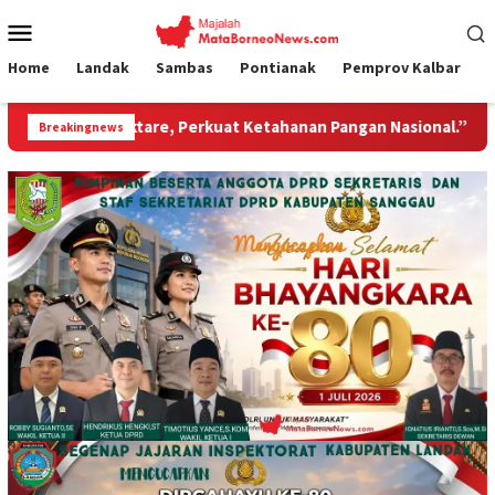
Loncat
Menu
ke
Mobile
konten
Home
Landak
Sambas
Pontianak
Pemprov Kalbar
 Perkuat Ketahanan Pangan Nasional.”
Jembatan Gantung
Breakingnews