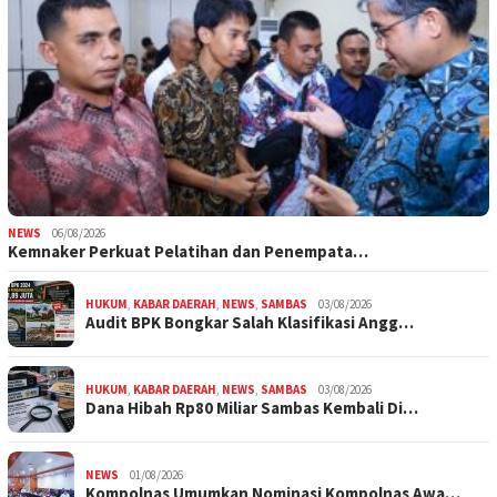
NEWS
06/08/2026
Kemnaker Perkuat Pelatihan dan Penempata…
HUKUM
,
KABAR DAERAH
,
NEWS
,
SAMBAS
03/08/2026
Audit BPK Bongkar Salah Klasifikasi Angg…
HUKUM
,
KABAR DAERAH
,
NEWS
,
SAMBAS
03/08/2026
Dana Hibah Rp80 Miliar Sambas Kembali Di…
NEWS
01/08/2026
Kompolnas Umumkan Nominasi Kompolnas Awa…