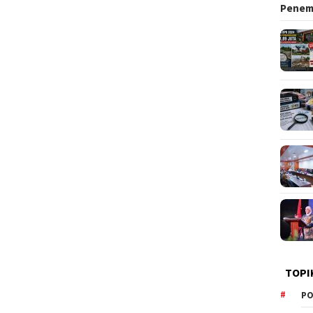
Pene
TOPI
PO