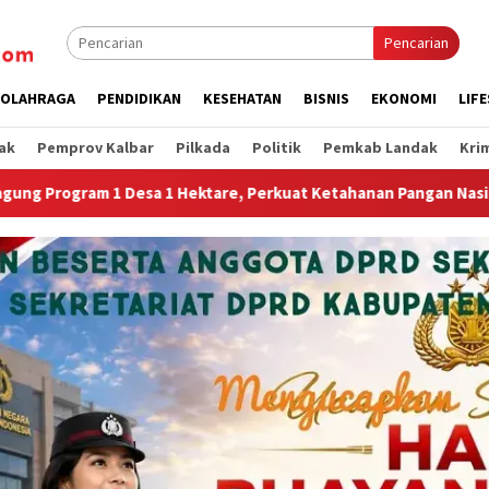
Pencarian
OLAHRAGA
PENDIDIKAN
KESEHATAN
BISNIS
EKONOMI
LIF
ak
Pemprov Kalbar
Pilkada
Politik
Pemkab Landak
Kri
erkuat Ketahanan Pangan Nasional.”
Jembatan Gantung G