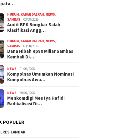
mpata…
HUKUM
,
KABAR DAERAH
,
NEWS
,
SAMBAS
03/08/2026
Audit BPK Bongkar Salah
Klasifikasi Angg…
HUKUM
,
KABAR DAERAH
,
NEWS
,
SAMBAS
03/08/2026
Dana Hibah Rp80 Miliar Sambas
Kembali Di…
NEWS
01/08/2026
Kompolnas Umumkan Nominasi
Kompolnas Awa…
NEWS
30/07/2026
Menkomdigi Meutya Hafid:
Radikalisasi Di…
K POPULER
LRES LANDAK