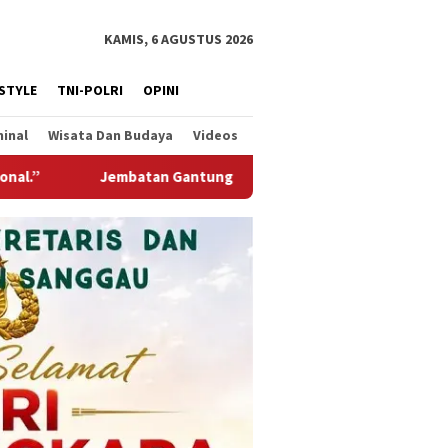
KAMIS, 6 AGUSTUS 2026
ESTYLE
TNI-POLRI
OPINI
minal
Wisata Dan Budaya
Videos
aruda Hadir Untuk Negeri, Wujud Kepedulian TNI Kepada Masyar