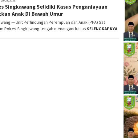
akop
29/03/2026
es Singkawang Selidiki Kasus Penganiayaan
tkan Anak Di Bawah Umur
awang — Unit Perlindungan Perempuan dan Anak (PPA) Sat
im Polres Singkawang tengah menangani kasus
SELENGKAPNYA