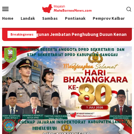
Loncat
Menu
ke
Mobile
konten
Home
Landak
Sambas
Pontianak
Pemprov Kalbar
an Jembatan Penghubung Dusun Kenanga II dan Melati Segera 
Breakingnews