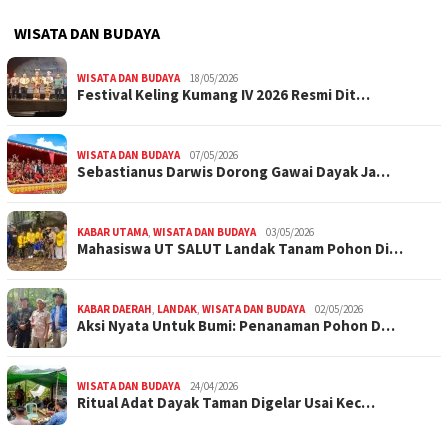
WISATA DAN BUDAYA
WISATA DAN BUDAYA
18/05/2026
Festival Keling Kumang IV 2026 Resmi Dit…
WISATA DAN BUDAYA
07/05/2026
Sebastianus Darwis Dorong Gawai Dayak Ja…
KABAR UTAMA
,
WISATA DAN BUDAYA
03/05/2026
Mahasiswa UT SALUT Landak Tanam Pohon Di…
KABAR DAERAH
,
LANDAK
,
WISATA DAN BUDAYA
02/05/2026
Aksi Nyata Untuk Bumi: Penanaman Pohon D…
WISATA DAN BUDAYA
24/04/2026
Ritual Adat Dayak Taman Digelar Usai Kec…