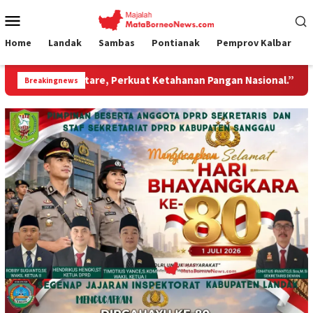
Loncat
Menu
ke
Mobile
konten
Home
Landak
Sambas
Pontianak
Pemprov Kalbar
, Perkuat Ketahanan Pangan Nasional.”
Jembatan Gantun
Breakingnews