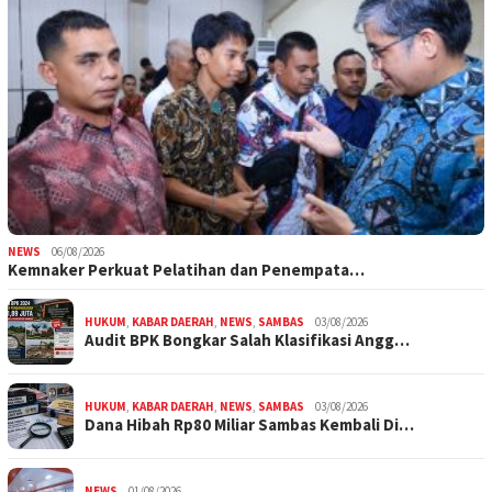
NEWS
06/08/2026
Kemnaker Perkuat Pelatihan dan Penempata…
HUKUM
,
KABAR DAERAH
,
NEWS
,
SAMBAS
03/08/2026
Audit BPK Bongkar Salah Klasifikasi Angg…
HUKUM
,
KABAR DAERAH
,
NEWS
,
SAMBAS
03/08/2026
Dana Hibah Rp80 Miliar Sambas Kembali Di…
NEWS
01/08/2026