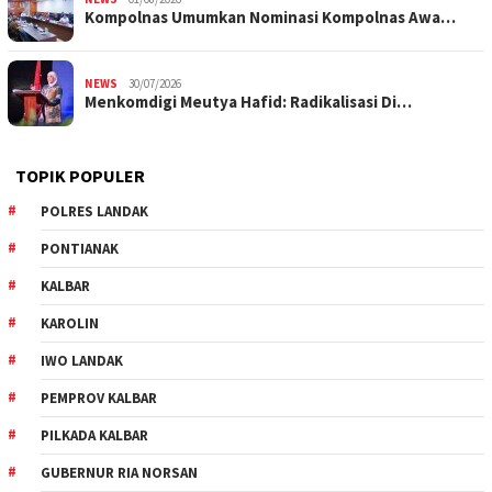
Kompolnas Umumkan Nominasi Kompolnas Awa…
NEWS
30/07/2026
Menkomdigi Meutya Hafid: Radikalisasi Di…
TOPIK POPULER
POLRES LANDAK
PONTIANAK
KALBAR
KAROLIN
IWO LANDAK
PEMPROV KALBAR
PILKADA KALBAR
GUBERNUR RIA NORSAN