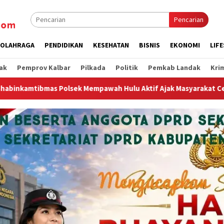
Pencarian
OLAHRAGA
PENDIDIKAN
KESEHATAN
BISNIS
EKONOMI
LIF
ak
Pemprov Kalbar
Pilkada
Politik
Pemkab Landak
Kri
wah Hulu Aktif Ajak Masyarakat Cegah Karhutla
Gubern