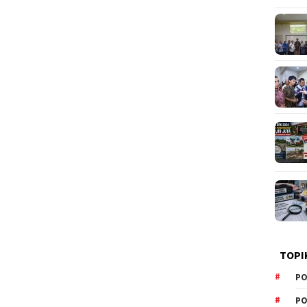
TOPI
PO
PO