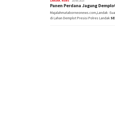
LANDAK
,
NEWS
20/08/2025
Panen Perdana Jagung Demplot 
Majalahmataborneonews.com,Landak -Sua
di Lahan Demplot Presisi Polres Landak
SE