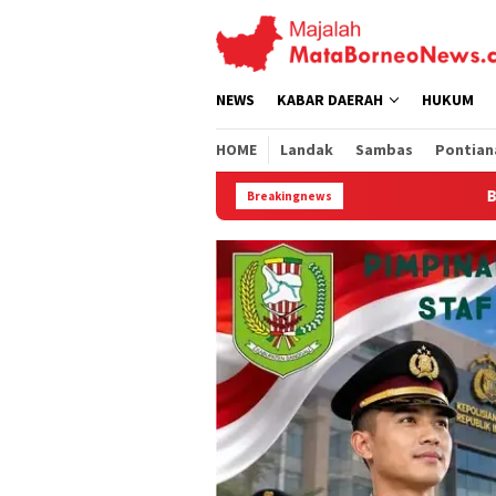
Loncat
ke
konten
NEWS
KABAR DAERAH
HUKUM
HOME
Landak
Sambas
Pontian
Bhabinkamtibmas Polsek Mempa
Breakingnews