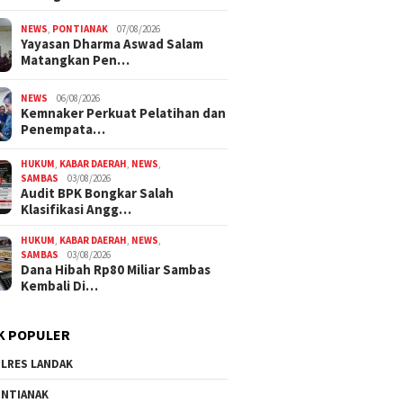
NEWS
,
PONTIANAK
07/08/2026
Yayasan Dharma Aswad Salam
Matangkan Pen…
NEWS
06/08/2026
Kemnaker Perkuat Pelatihan dan
Penempata…
HUKUM
,
KABAR DAERAH
,
NEWS
,
SAMBAS
03/08/2026
Audit BPK Bongkar Salah
Klasifikasi Angg…
HUKUM
,
KABAR DAERAH
,
NEWS
,
SAMBAS
03/08/2026
Dana Hibah Rp80 Miliar Sambas
Kembali Di…
K POPULER
LRES LANDAK
NTIANAK