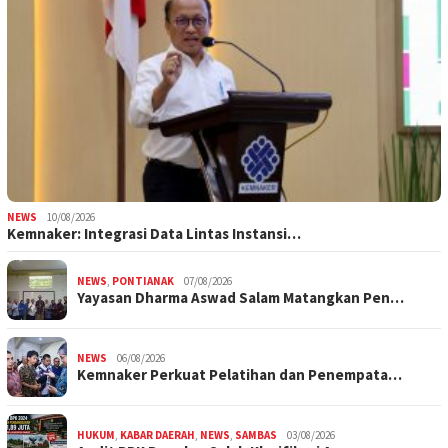
NEWS
10/08/2026
Kemnaker: Integrasi Data Lintas Instansi…
NEWS
,
PONTIANAK
07/08/2026
Yayasan Dharma Aswad Salam Matangkan Pen…
NEWS
06/08/2026
Kemnaker Perkuat Pelatihan dan Penempata…
HUKUM
,
KABAR DAERAH
,
NEWS
,
SAMBAS
03/08/2026