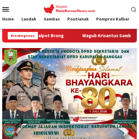
Loncat
Menu
ke
Mobile
konten
Home
Landak
Sambas
Pontianak
Pemprov Kalbar
alpot Brong
Wagub Krisantus Sambut Kembali Berjalannya
Breakingnews