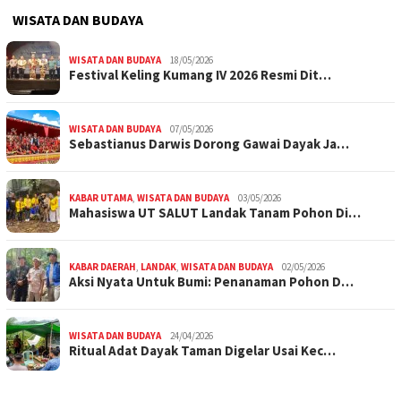
WISATA DAN BUDAYA
WISATA DAN BUDAYA
18/05/2026
Festival Keling Kumang IV 2026 Resmi Dit…
WISATA DAN BUDAYA
07/05/2026
Sebastianus Darwis Dorong Gawai Dayak Ja…
KABAR UTAMA
,
WISATA DAN BUDAYA
03/05/2026
Mahasiswa UT SALUT Landak Tanam Pohon Di…
KABAR DAERAH
,
LANDAK
,
WISATA DAN BUDAYA
02/05/2026
Aksi Nyata Untuk Bumi: Penanaman Pohon D…
WISATA DAN BUDAYA
24/04/2026
Ritual Adat Dayak Taman Digelar Usai Kec…