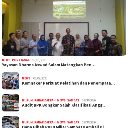
NEWS
,
PONTIANAK
07/08/2026
Yayasan Dharma Aswad Salam Matangkan Pen…
NEWS
06/08/2026
Kemnaker Perkuat Pelatihan dan Penempata…
HUKUM
,
KABAR DAERAH
,
NEWS
,
SAMBAS
03/08/2026
Audit BPK Bongkar Salah Klasifikasi Angg…
HUKUM
,
KABAR DAERAH
,
NEWS
,
SAMBAS
03/08/2026
Dana Hibah Rp80 Miliar Sambas Kembali Di…