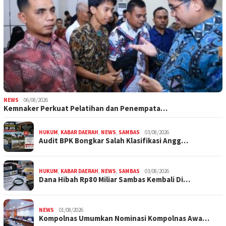
NEWS
06/08/2026
Kemnaker Perkuat Pelatihan dan Penempata…
HUKUM
,
KABAR DAERAH
,
NEWS
,
SAMBAS
03/08/2026
Audit BPK Bongkar Salah Klasifikasi Angg…
HUKUM
,
KABAR DAERAH
,
NEWS
,
SAMBAS
03/08/2026
Dana Hibah Rp80 Miliar Sambas Kembali Di…
NEWS
01/08/2026
Kompolnas Umumkan Nominasi Kompolnas Awa…