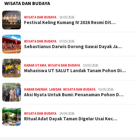
WISATA DAN BUDAYA
WISATA DAN BUDAYA
18/05/2026
Festival Keling Kumang IV 2026 Resmi Dit…
WISATA DAN BUDAYA
07/05/2026
Sebastianus Darwis Dorong Gawai Dayak Ja…
KABAR UTAMA
,
WISATA DAN BUDAYA
03/05/2026
Mahasiswa UT SALUT Landak Tanam Pohon Di…
KABAR DAERAH
,
LANDAK
,
WISATA DAN BUDAYA
02/05/2026
Aksi Nyata Untuk Bumi: Penanaman Pohon D…
WISATA DAN BUDAYA
24/04/2026
Ritual Adat Dayak Taman Digelar Usai Kec…