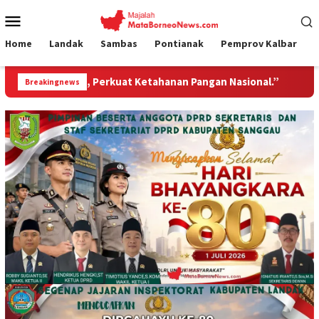
Loncat
Menu
ke
Mobile
konten
Home
Landak
Sambas
Pontianak
Pemprov Kalbar
kuat Ketahanan Pangan Nasional.”
Jembatan Gantung Gar
Breakingnews