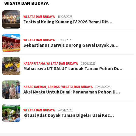
WISATA DAN BUDAYA
WISATA DAN BUDAYA
18/05/2026
Festival Keling Kumang IV 2026 Resmi Dit…
WISATA DAN BUDAYA
07/05/2026
Sebastianus Darwis Dorong Gawai Dayak Ja…
KABAR UTAMA
,
WISATA DAN BUDAYA
03/05/2026
Mahasiswa UT SALUT Landak Tanam Pohon Di…
KABAR DAERAH
,
LANDAK
,
WISATA DAN BUDAYA
02/05/2026
Aksi Nyata Untuk Bumi: Penanaman Pohon D…
WISATA DAN BUDAYA
24/04/2026
Ritual Adat Dayak Taman Digelar Usai Kec…