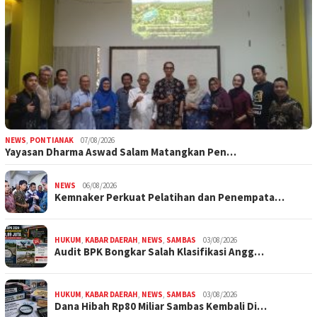
NEWS
,
PONTIANAK
07/08/2026
Yayasan Dharma Aswad Salam Matangkan Pen…
NEWS
06/08/2026
Kemnaker Perkuat Pelatihan dan Penempata…
HUKUM
,
KABAR DAERAH
,
NEWS
,
SAMBAS
03/08/2026
Audit BPK Bongkar Salah Klasifikasi Angg…
HUKUM
,
KABAR DAERAH
,
NEWS
,
SAMBAS
03/08/2026
Dana Hibah Rp80 Miliar Sambas Kembali Di…