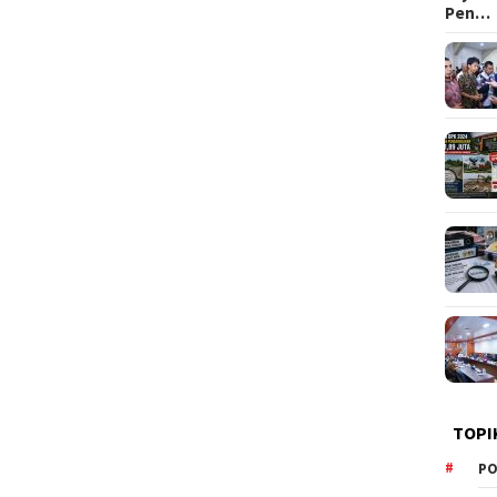
Pen…
TOPI
PO