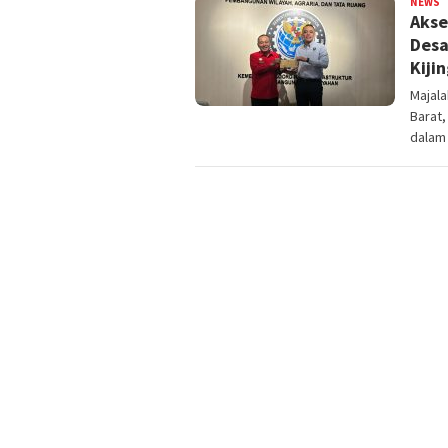
NEWS
a
Akse
r
Desa
Kiji
Majal
Barat,
dala