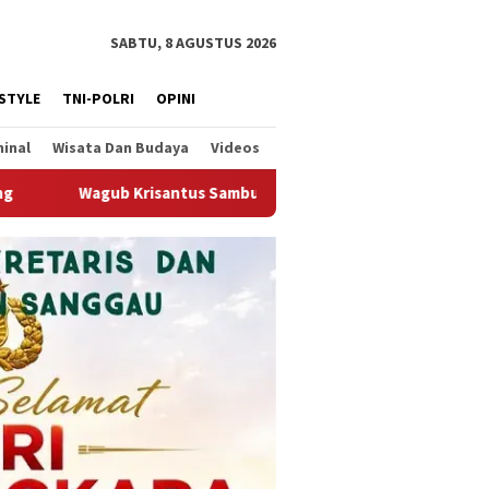
SABTU, 8 AGUSTUS 2026
ESTYLE
TNI-POLRI
OPINI
minal
Wisata Dan Budaya
Videos
but Kembali Berjalannya Ekspor Alumina, Dorong Penguatan Inf