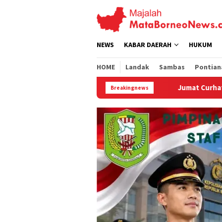
Loncat
ke
konten
NEWS
KABAR DAERAH
HUKUM
HOME
Landak
Sambas
Pontian
Jumat Curhat Polres Landak, Mahasiswa Sor
Breakingnews