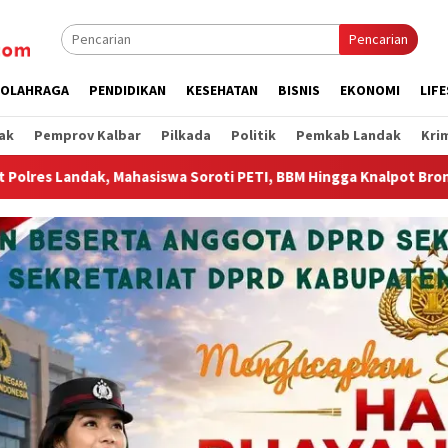
Pencarian
OLAHRAGA
PENDIDIKAN
KESEHATAN
BISNIS
EKONOMI
LIF
ak
Pemprov Kalbar
Pilkada
Politik
Pemkab Landak
Kri
oti PETI, BBM Hingga Knalpot Brong
Wagub Krisantus Sam