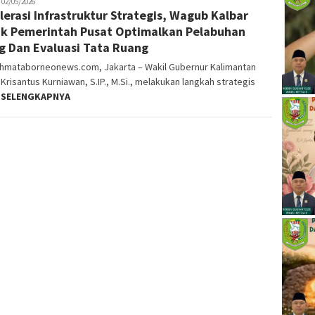
lvinrpk75
02/05/2026
lerasi Infrastruktur Strategis, Wagub Kalbar
ifangga
k Pemerintah Pusat Optimalkan Pelabuhan
ng Dan Evaluasi Tata Ruang
ahmataborneonews.com, Jakarta – Wakil Gubernur Kalimantan
 Krisantus Kurniawan, S.IP., M.Si., melakukan langkah strategis
m
SELENGKAPNYA