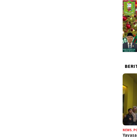
BERI
NEWS
,
P
Yayas