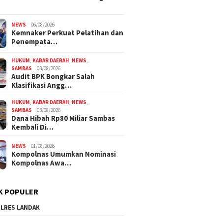
NEWS
06/08/2026
Kemnaker Perkuat Pelatihan dan
Penempata…
HUKUM
,
KABAR DAERAH
,
NEWS
,
SAMBAS
03/08/2026
Audit BPK Bongkar Salah
Klasifikasi Angg…
HUKUM
,
KABAR DAERAH
,
NEWS
,
SAMBAS
03/08/2026
Dana Hibah Rp80 Miliar Sambas
Kembali Di…
NEWS
01/08/2026
Kompolnas Umumkan Nominasi
Kompolnas Awa…
K POPULER
LRES LANDAK