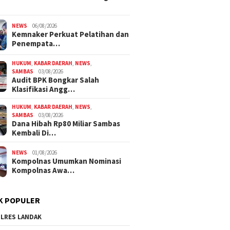
NEWS
06/08/2026
Kemnaker Perkuat Pelatihan dan
Penempata…
HUKUM
,
KABAR DAERAH
,
NEWS
,
SAMBAS
03/08/2026
Audit BPK Bongkar Salah
Klasifikasi Angg…
HUKUM
,
KABAR DAERAH
,
NEWS
,
SAMBAS
03/08/2026
Dana Hibah Rp80 Miliar Sambas
Kembali Di…
NEWS
01/08/2026
Kompolnas Umumkan Nominasi
Kompolnas Awa…
K POPULER
LRES LANDAK