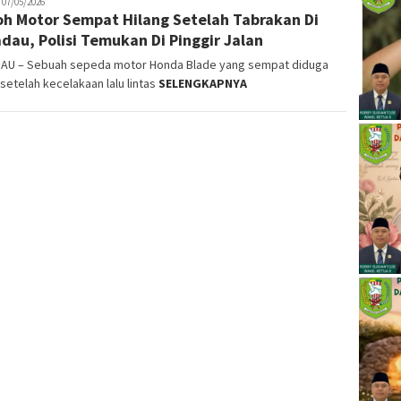
akop
07/05/2026
h Motor Sempat Hilang Setelah Tabrakan Di
dau, Polisi Temukan Di Pinggir Jalan
AU – Sebuah sepeda motor Honda Blade yang sempat diduga
 setelah kecelakaan lalu lintas
SELENGKAPNYA