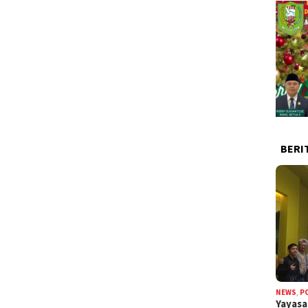
BERI
NEWS
,
P
Yayas