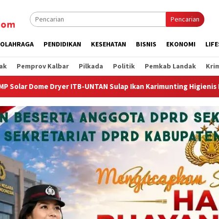
Pencarian
OLAHRAGA
PENDIDIKAN
KESEHATAN
BISNIS
EKONOMI
LIF
ak
Pemprov Kalbar
Pilkada
Politik
Pemkab Landak
Kri
 Sulap Ikan Karimunting Higienis Premium
Wagub Krisant