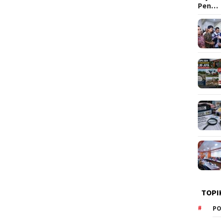
Pen…
TOPI
PO