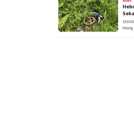
NEWS
Y
Hebo
Seka
SEKAD
hilang