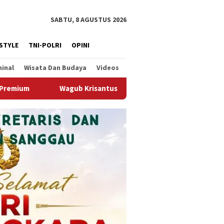
SABTU, 8 AGUSTUS 2026
ESTYLE
TNI-POLRI
OPINI
minal
Wisata Dan Budaya
Videos
us Kedatangan Kepala Staf Kepresidenan, Tegaskan Komitmen Duk