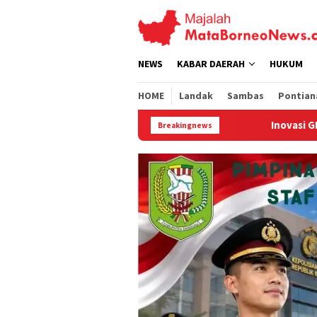
Loncat
ke
konten
NEWS
KABAR DAERAH
HUKUM
HOME
Landak
Sambas
Pontian
Inovasi GMP Solar Dome Dryer ITB-UNTAN
Breakingnews