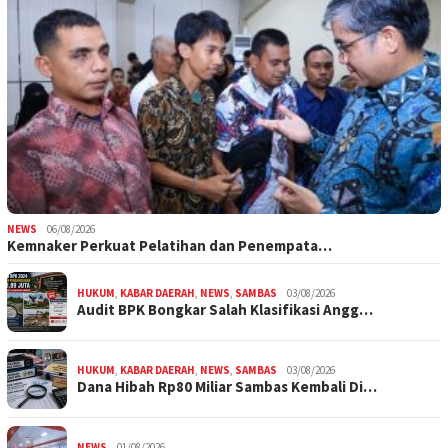
NEWS
06/08/2026
Kemnaker Perkuat Pelatihan dan Penempata…
HUKUM
,
KABAR DAERAH
,
NEWS
,
SAMBAS
03/08/2026
Audit BPK Bongkar Salah Klasifikasi Angg…
HUKUM
,
KABAR DAERAH
,
NEWS
,
SAMBAS
03/08/2026
Dana Hibah Rp80 Miliar Sambas Kembali Di…
NEWS
01/08/2026