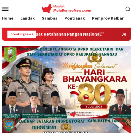
Loncat
Menu
ke
Mobile
konten
Home
Landak
Sambas
Pontianak
Pemprov Kalbar
 Ketahanan Pangan Nasional.”
Jembatan Gantung Garuda 
Breakingnews