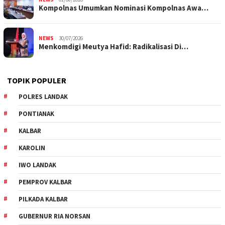
Kompolnas Umumkan Nominasi Kompolnas Awa…
NEWS
30/07/2026
Menkomdigi Meutya Hafid: Radikalisasi Di…
TOPIK POPULER
POLRES LANDAK
PONTIANAK
KALBAR
KAROLIN
IWO LANDAK
PEMPROV KALBAR
PILKADA KALBAR
GUBERNUR RIA NORSAN