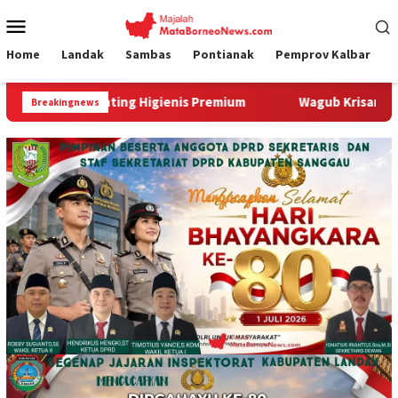
Loncat
Menu
ke
Mobile
konten
Home
Landak
Sambas
Pontianak
Pemprov Kalbar
ing Higienis Premium
Wagub Krisantus Kedatangan Kepala
Breakingnews