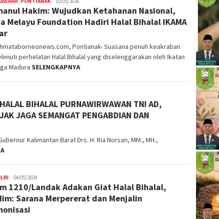
DAERAH
,
PONTIANAK
Nopriyanto
10/05/2026
anul Hakim: Wujudkan Ketahanan Nasional,
a Melayu Foundation Hadiri Halal Bihalal IKAMA
ar
ahmataborneonews.com, ​Pontianak- Suasana penuh keakraban
imuti perhelatan Halal Bihalal yang diselenggarakan oleh Ikatan
rga Madura
SELENGKAPNYA
 HALAL BIHALAL PURNAWIRWAWAN TNI AD,
JAK JAGA SEMANGAT PENGABDIAN DAN
ernur Kalimantan Barat Drs. H. Ria Norsan, MM., MH.,
YA
LRI
04/05/2024
m 1210/Landak Adakan Giat Halal Bihalal,
im: Sarana Merpererat dan Menjalin
onisasi