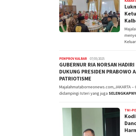
KABAR 
Lukm
Ketu
Kalb
Majal
menyel
Kelua
PEMPROV KALBAR
07/05/2025
GUBERNUR RIA NORSAN HADIRI
DUKUNG PRESIDEN PRABOWO A
PATRIOTISME
Majalahmataborneonews.com,JAKARTA – Gub
didampingi Isteri yang juga
SELENGKAPN
TNI-PO
Kodi
Dand
Harm