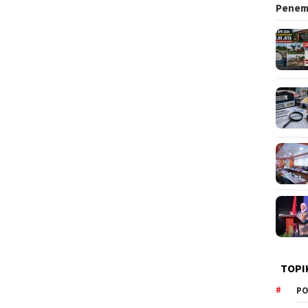
Pene
TOPI
PO