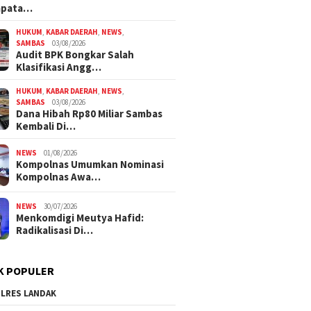
mpata…
HUKUM
,
KABAR DAERAH
,
NEWS
,
SAMBAS
03/08/2026
Audit BPK Bongkar Salah
Klasifikasi Angg…
HUKUM
,
KABAR DAERAH
,
NEWS
,
SAMBAS
03/08/2026
Dana Hibah Rp80 Miliar Sambas
Kembali Di…
NEWS
01/08/2026
Kompolnas Umumkan Nominasi
Kompolnas Awa…
NEWS
30/07/2026
Menkomdigi Meutya Hafid:
Radikalisasi Di…
K POPULER
LRES LANDAK