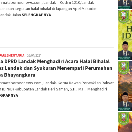
ahmataborneonews.com, Landak – Kodim 1210/Landak
anakan kegiatan halal bihalal di lapangan Apel Makodim
Landak Jalan
SELENGKAPNYA
PARLEMENTARIA
16/04/2024
a DPRD Landak Menghadiri Acara Halal Bihalal
es Landak dan Syukuran Menempati Perumahan
a Bhayangkara
ahmataborneonews.com, Landak- Ketua Dewan Perwakilan Rakyat
 (DPRD) Kabupaten Landak Heri Saman, S.H., M.H., Menghadiri
NGKAPNYA