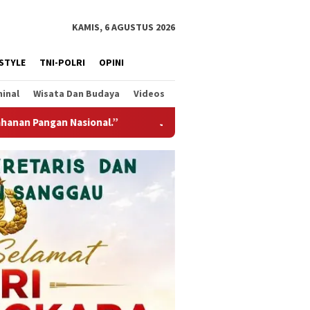
KAMIS, 6 AGUSTUS 2026
ESTYLE
TNI-POLRI
OPINI
minal
Wisata Dan Budaya
Videos
mbatan Gantung Garuda Hadir Untuk Negeri, Wujud Kepedulian T