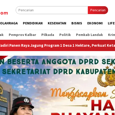
Pencarian
OLAHRAGA
PENDIDIKAN
KESEHATAN
BISNIS
EKONOMI
LIF
ak
Pemprov Kalbar
Pilkada
Politik
Pemkab Landak
Kri
Desa 1 Hektare, Perkuat Ketahanan Pangan Nasional.”
Je