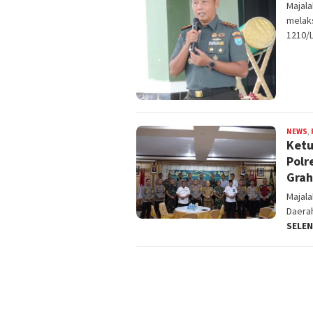
Majal
melaks
1210/
NEWS
,
Ketu
Polr
Grah
Majal
Daerah
SELE