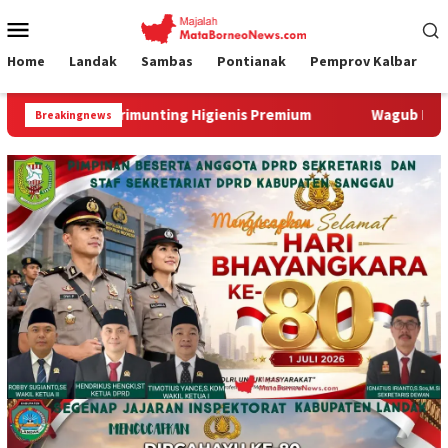
Loncat
Menu
ke
Mobile
konten
Home
Landak
Sambas
Pontianak
Pemprov Kalbar
imunting Higienis Premium
Wagub Krisantus Kedatangan K
Breakingnews