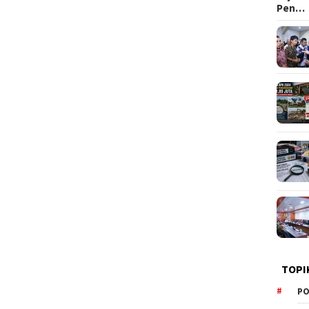
Pen…
TOPI
PO