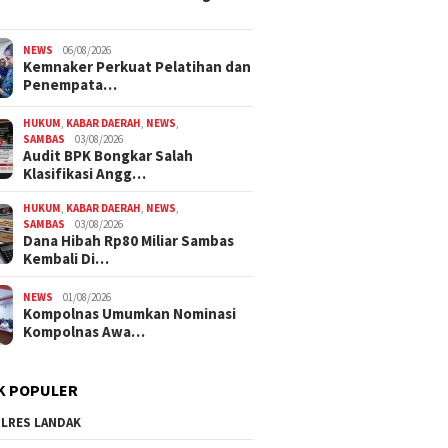
NEWS
06/08/2026
Kemnaker Perkuat Pelatihan dan
Penempata…
HUKUM
,
KABAR DAERAH
,
NEWS
,
SAMBAS
03/08/2026
Audit BPK Bongkar Salah
Klasifikasi Angg…
HUKUM
,
KABAR DAERAH
,
NEWS
,
SAMBAS
03/08/2026
Dana Hibah Rp80 Miliar Sambas
Kembali Di…
NEWS
01/08/2026
Kompolnas Umumkan Nominasi
Kompolnas Awa…
K POPULER
LRES LANDAK