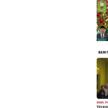
BERI
NEWS
,
P
Yayas