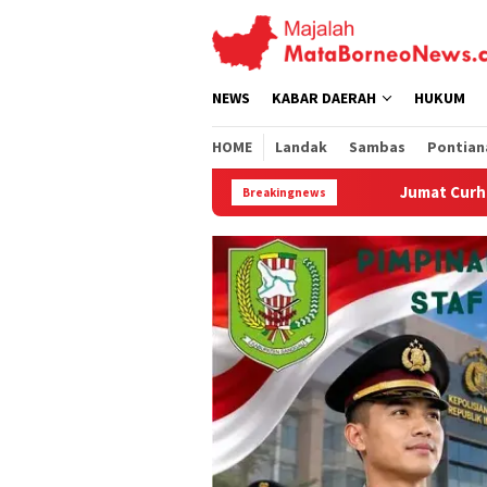
Loncat
ke
konten
NEWS
KABAR DAERAH
HUKUM
HOME
Landak
Sambas
Pontian
Jumat Curhat Polres Landak, Mahasiswa So
Breakingnews