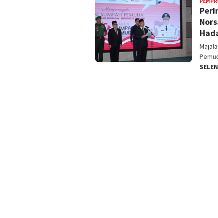
PEMPR
Peri
Nors
Hada
Majal
Pemud
SELE