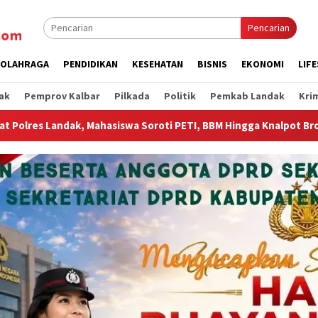
Pencarian
OLAHRAGA
PENDIDIKAN
KESEHATAN
BISNIS
EKONOMI
LIF
ak
Pemprov Kalbar
Pilkada
Politik
Pemkab Landak
Kri
roti PETI, BBM Hingga Knalpot Brong
Wagub Krisantus Sa