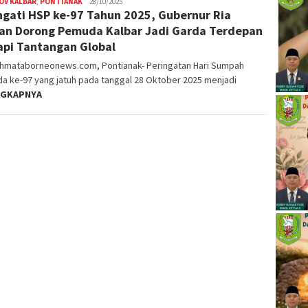
OV KALBAR
,
PONTIANAK
Nopriyanto
28/10/2025
ngati HSP ke-97 Tahun 2025, Gubernur Ria
an Dorong Pemuda Kalbar Jadi Garda Terdepan
pi Tantangan Global
ahmataborneonews.com, Pontianak- Peringatan Hari Sumpah
a ke-97 yang jatuh pada tanggal 28 Oktober 2025 menjadi
NGKAPNYA