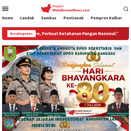
Loncat
Menu
ke
Mobile
konten
Home
Landak
Sambas
Pontianak
Pemprov Kalbar
Perkuat Ketahanan Pangan Nasional.”
Jembatan Gantung 
Breakingnews