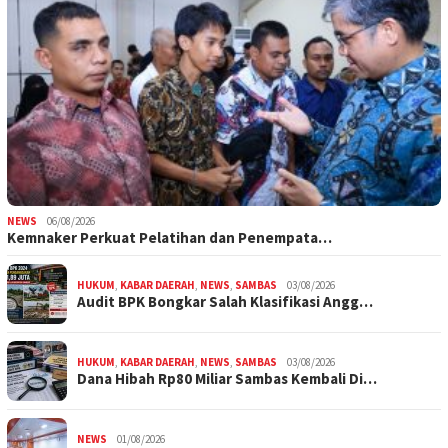
NEWS
06/08/2026
Kemnaker Perkuat Pelatihan dan Penempata…
HUKUM
,
KABAR DAERAH
,
NEWS
,
SAMBAS
03/08/2026
Audit BPK Bongkar Salah Klasifikasi Angg…
HUKUM
,
KABAR DAERAH
,
NEWS
,
SAMBAS
03/08/2026
Dana Hibah Rp80 Miliar Sambas Kembali Di…
NEWS
01/08/2026