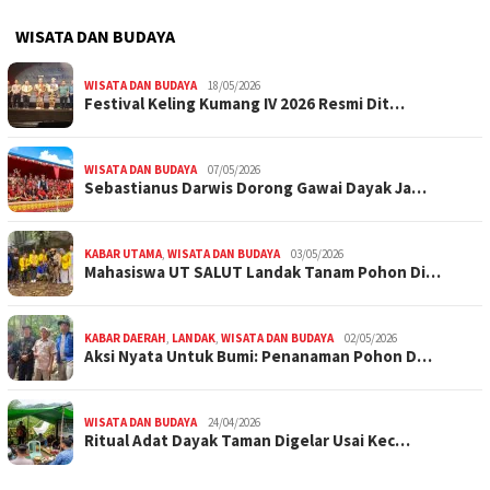
WISATA DAN BUDAYA
WISATA DAN BUDAYA
18/05/2026
Festival Keling Kumang IV 2026 Resmi Dit…
WISATA DAN BUDAYA
07/05/2026
Sebastianus Darwis Dorong Gawai Dayak Ja…
KABAR UTAMA
,
WISATA DAN BUDAYA
03/05/2026
Mahasiswa UT SALUT Landak Tanam Pohon Di…
KABAR DAERAH
,
LANDAK
,
WISATA DAN BUDAYA
02/05/2026
Aksi Nyata Untuk Bumi: Penanaman Pohon D…
WISATA DAN BUDAYA
24/04/2026
Ritual Adat Dayak Taman Digelar Usai Kec…