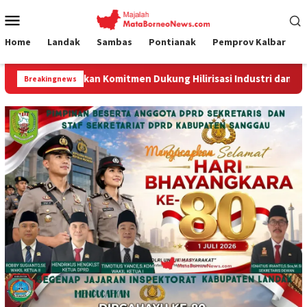
Loncat
Menu
ke
Mobile
konten
Home
Landak
Sambas
Pontianak
Pemprov Kalbar
n Komitmen Dukung Hilirisasi Industri dan Ekspor Alumina
Breakingnews