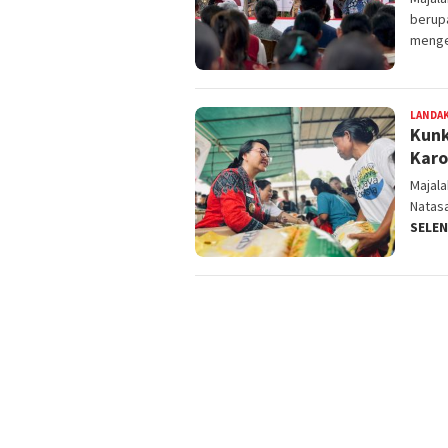
berup
menge
LANDA
Kunk
Karo
Majal
Natasa
SELE