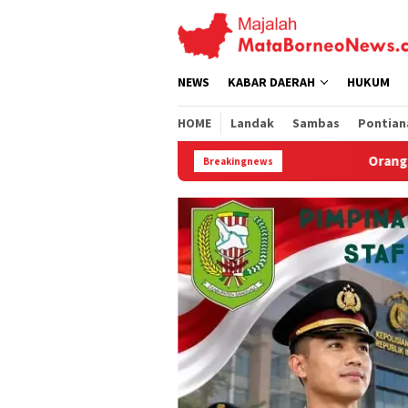
Loncat
ke
konten
NEWS
KABAR DAERAH
HUKUM
HOME
Landak
Sambas
Pontian
Orangutan Jantan Dievakuasi dari Ke
Breakingnews