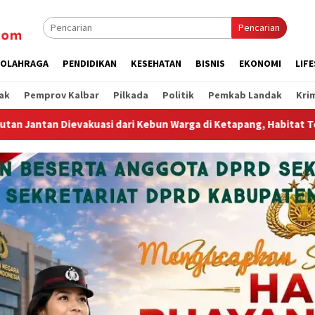
Pencarian
OLAHRAGA
PENDIDIKAN
KESEHATAN
BISNIS
EKONOMI
LIF
ak
Pemprov Kalbar
Pilkada
Politik
Pemkab Landak
Kri
bun Warga di Ketapang, Habitat Terdesak Karhutla
Jumat