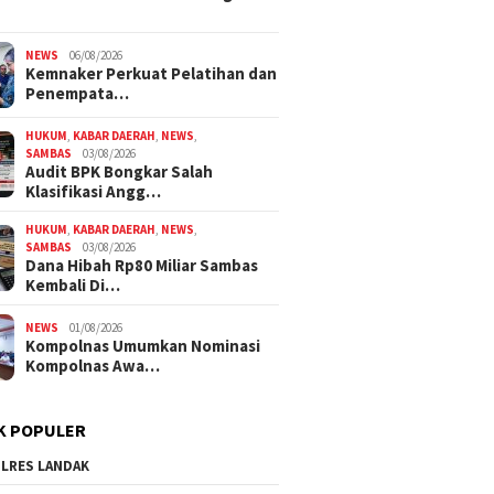
NEWS
06/08/2026
Kemnaker Perkuat Pelatihan dan
Penempata…
HUKUM
,
KABAR DAERAH
,
NEWS
,
SAMBAS
03/08/2026
Audit BPK Bongkar Salah
Klasifikasi Angg…
HUKUM
,
KABAR DAERAH
,
NEWS
,
SAMBAS
03/08/2026
Dana Hibah Rp80 Miliar Sambas
Kembali Di…
NEWS
01/08/2026
Kompolnas Umumkan Nominasi
Kompolnas Awa…
K POPULER
LRES LANDAK